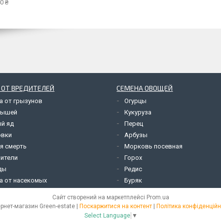
0 ₴
 ОТ ВРЕДИТЕЛЕЙ
СЕМЕНА ОВОЩЕЙ
а от грызунов
Огурцы
мышей
Кукуруза
й яд
Перец
овки
Арбузы
я смерть
Морковь посевная
ители
Горох
ды
Редис
а от насекомых
Буряк
Сайт створений на маркетплейсі
Prom.ua
Інтернет-магазин Green-estate |
Поскаржитися на контент
|
Політика конфіденційн
Select Language
▼