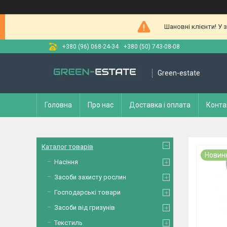
Шановні клієнти! У 
+380 (96) 068-24-34
+380 (50) 743-08-08
Green-estate
Головна
Про нас
Доставка і оплата
Конта
Каталог товарів
Новин
Насіння
Засоби захисту рослин
Господарські товари
Засоби від гризунів
Текстиль