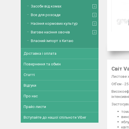
Засоби від комах
Все для розсади
Насіння кормових культур
Вагове насіння овочів
Власний імпорт з Китаю
Доставка і оплата
Повернення та обмін
Світ V
Статті
Листове ж
Об'єм - 25
Відгуки
Високоефе
Про нас
інтенсивн
Застосув
Прайс-листи
тома
вино
Вступайте до нашої спільноти Viber
яблу
квіт