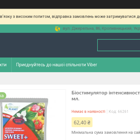
зв’язку з високим попитом, відправка замовлень може затримуватися до
вул. Джерельна, 86, Кропивницький, Укр
кти
Приєднуйтесь до нашої спільноти Viber
Біостимулятор інтенсивност
ка
мл.
Немає в наявності
Код:
66261
62,40 ₴
Мінімальна сума замовлення на сай