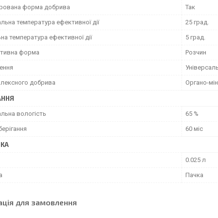
рована форма добрива
Так
льна температура ефективної дії
25 град.
на температура ефективної дії
5 град.
тивна форма
Розчин
ення
Універсал
плексного добрива
Органо-мі
АННЯ
льна вологість
65 %
берігання
60 міс
ВКА
0.025 л
а
Пачка
ація для замовлення