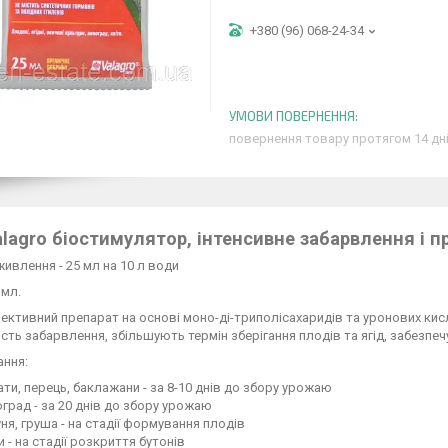
+380 (96) 068-24-34
повернення товару протягом 14 дн
alagro біостимулятор, інтенсивне забарвлення і п
ивлення - 25 мл на 10 л води
 мл.
ктивний препарат на основі моно-ді-триполісахаридів та уронових ки
ість забарвлення, збільшують термін зберігання плодів та ягід, забезпе
ання:
ти, перець, баклажани - за 8-10 днів до збору урожаю
град - за 20 днів до збору урожаю
ня, груша - на стадії формування плодів
и - на стадії розкриття бутонів