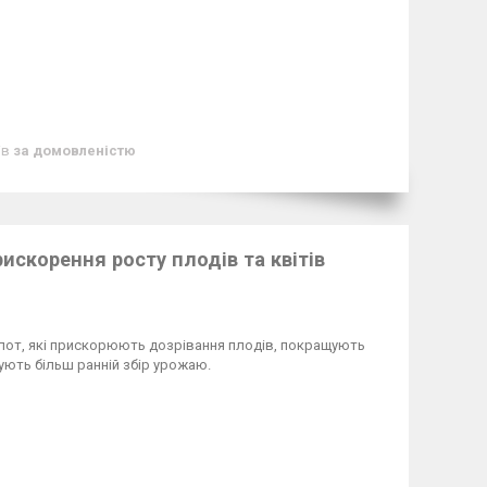
ів
за домовленістю
рискорення росту плодів та квітів
слот, які прискорюють дозрівання плодів, покращують
чують більш ранній збір урожаю.