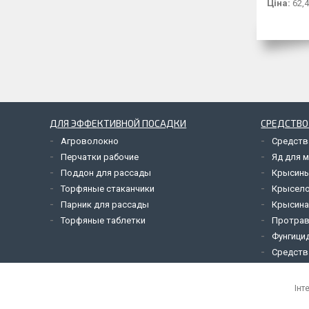
Ціна:
62,4
ДЛЯ ЭФФЕКТИВНОЙ ПОСАДКИ
СРЕДСТВО
Агроволокно
Средств
Перчатки рабочие
Яд для 
Поддон для рассады
Крысины
Торфяные стаканчики
Крысел
Парник для рассады
Крысина
Торфяные таблетки
Протрав
Фунгици
Средств