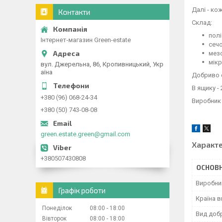
Далі - кож
Контакти
Склад:
полі
Інтернет-магазин Green-estate
сечо
мезо
мікр
вул. Джерельна, 86, Кропивницький, Укр
аїна
Добриво с
В ящику - 
+380 (96) 068-24-34
Виробник -
+380 (50) 743-08-08
green.estate.green@gmail.com
Характ
+380507430808
ОСНОВН
Виробни
Графік роботи
Країна 
Понеділок
08:00
18:00
Вид доб
Вівторок
08:00
18:00