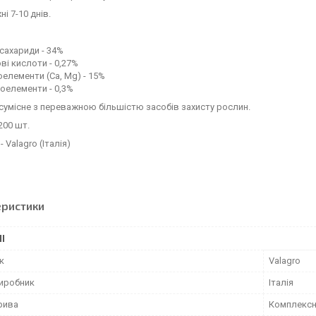
ні 7-10 днів.
сахариди - 34%
ві кислоти - 0,27%
елементи (Сa, Mg) - 15%
оелементи - 0,3%
умісне з переважною більшістю засобів захисту рослин.
200 шт.
 Valagro (Італія)
еристики
І
к
Valagro
виробник
Італія
рива
Комплекс