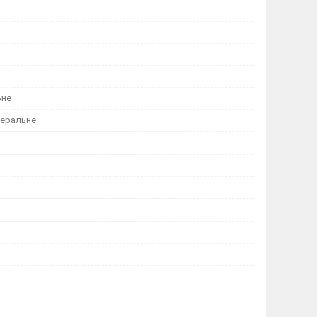
ьне
неральне