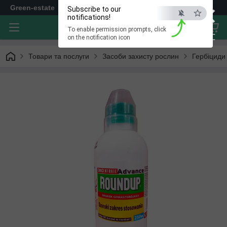
×
Green-estate
Subscribe to our
notifications!
To enable permission prompts, click
ESC
on the notification icon
Товари та послуги
Засоби захисту рослин
Гербіциди