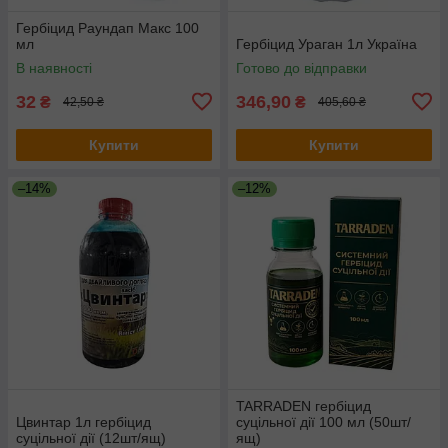
Гербіцид Раундап Макс 100
мл
Гербіцид Ураган 1л Україна
В наявності
Готово до відправки
32
346,90
₴
₴
42,50 ₴
405,60 ₴
Купити
Купити
–14%
–12%
TARRADEN гербіцид
Цвинтар 1л гербіцид
суцільної дії 100 мл (50шт/
суцільної дії (12шт/ящ)
ящ)