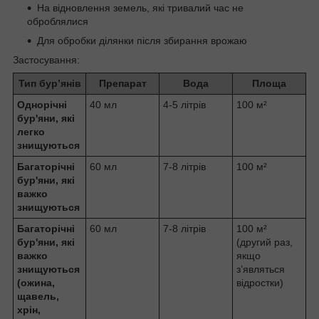
На відновлення земель, які тривалий час не
оброблялися
Для обробки ділянки після збирання врожаю
Застосування:
Тип бур’янів
Препарат
Вода
Площа
Однорічні
40 мл
4-5 літрів
100 м²
бур'яни, які
легко
знищуються
Багаторічні
60 мл
7-8 літрів
100 м²
бур'яни, які
важко
знищуються
Багаторічні
60 мл
7-8 літрів
100 м²
бур'яни, які
(другий раз,
важко
якщо
знищуються
з’являться
(ожина,
відростки)
щавель,
хрін,