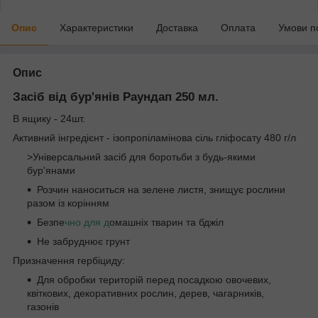
Опис
Характеристики
Доставка
Оплата
Умови п
Опис
Засіб від бур'янів Раундап 250 мл.
В ящику - 24шт.
Активний інгредієнт - ізопропіламінова сіль гліфосату 480 г/л
>Універсальний засіб для боротьби з будь-якими
бур'янами
Розчин наноситься на зелене листя, знищує рослини
разом із корінням
Безпе
чно для д
омашніх тварин та бджіл
Не забруднює грунт
Призначення гербіциду:
Для обробки територій перед посадкою овочевих,
квіткових, декоративних рослин, дерев, чагарників,
газонів