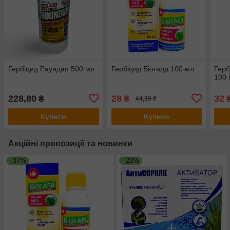
Гербіцид Раундап 500 мл
Гербіцид Біогард 100 мл.
Герб
100 
228,80
28
32
₴
₴
44,30 ₴
Купити
Купити
Акційні пропозиції та новинки
–37%
–28%