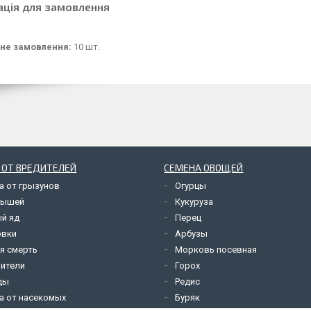
ація для замовлення
не замовлення:
10 шт.
 ОТ ВРЕДИТЕЛЕЙ
СЕМЕНА ОВОЩЕЙ
а от грызунов
Огурцы
мышей
Кукуруза
й яд
Перец
овки
Арбузы
я смерть
Морковь посевная
ители
Горох
ды
Редис
а от насекомых
Буряк