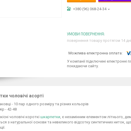
+380 (96) 068-24-34
повернення товару протягом 14 дн
У компанії підключені електронні п
покидаючи сайту.
ки чоловічі асорті
аковці - 10 пар одного розміру та різних кольорів
ір - 42-48
якісні чоловічі короткі
шкарпетки
, є незамінним елементом літнього, де
ся з натуральної основи та невеликого відсотку синтетичних ниток, щ
ії.