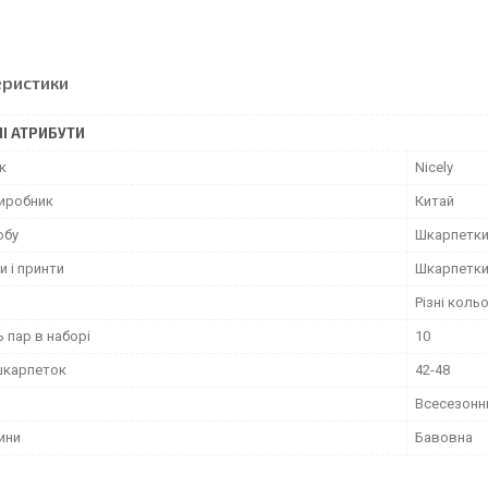
еристики
І АТРИБУТИ
к
Nicely
виробник
Китай
обу
Шкарпетк
и і принти
Шкарпетки
Різні коль
ь пар в наборі
10
шкарпеток
42-48
Всесезонн
ини
Бавовна