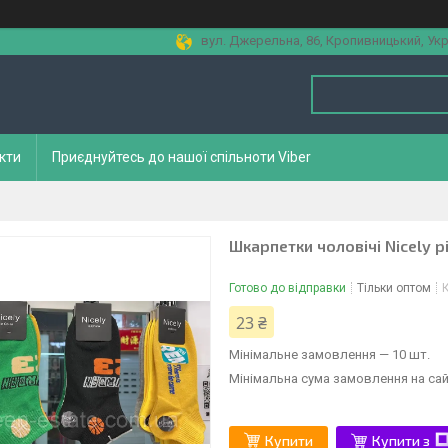
вул. Джерельна, 86, Кропивницький, Укр
кти
Приєднуйтесь до нашої спільноти Viber
Шкарпетки чоловічі Nicely р
Готово до відправки
Тільки оптом
23 ₴
Мінімальне замовлення — 10 шт.
Мінімальна сума замовлення на сай
Купити
Купити з