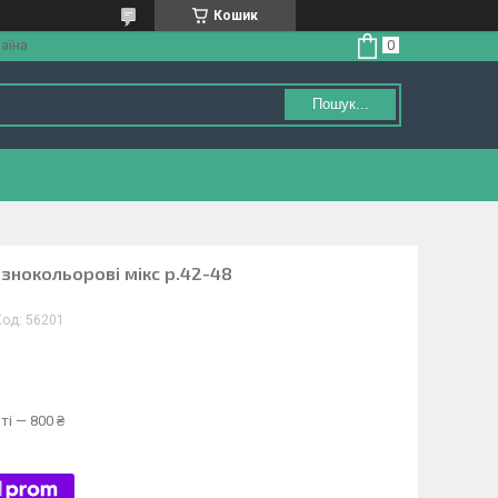
Кошик
аїна
Пошук...
ізнокольорові мікс р.42-48
Код:
56201
ті — 800 ₴