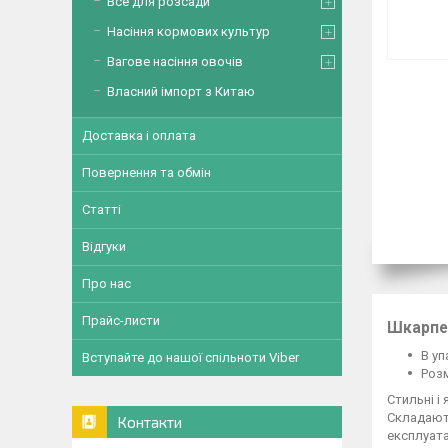
Все для розсади
Насіння кормових культур
Вагове насіння овочів
Власний імпорт з Китаю
Доставка і оплата
Повернення та обмін
Статті
Відгуки
Про нас
Прайс-листи
Шкарпет
В уп
Вступайте до нашої спільноти Viber
Розм
Стильні і 
Складають
Контакти
експлуатац