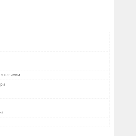
и
 з написом
ори
ий