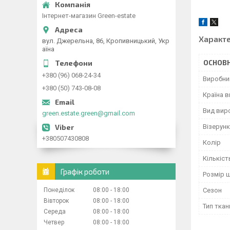
Інтернет-магазин Green-estate
Характ
вул. Джерельна, 86, Кропивницький, Укр
аїна
ОСНОВН
+380 (96) 068-24-34
Виробни
+380 (50) 743-08-08
Країна 
Вид вир
green.estate.green@gmail.com
Візерунк
+380507430808
Колір
Кількіст
Графік роботи
Розмір 
Сезон
Понеділок
08:00
18:00
Вівторок
08:00
18:00
Тип ткан
Середа
08:00
18:00
Четвер
08:00
18:00