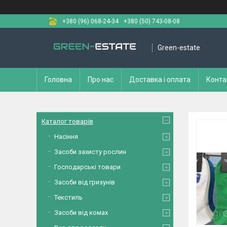
+380 (96) 068-24-34
+380 (50) 743-08-08
Green-estate
Головна
Про нас
Доставка і оплата
Конта
Каталог товарів
Насіння
Засоби захисту рослин
Господарські товари
Засоби від гризунів
Текстиль
Засоби від комах