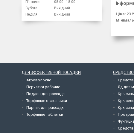
Пʼятниця
08:00
18:00
Інформ
Субота
Вихідний
Ціна:
23 ₴
Неділя
Вихідний
Мінімаль
ДЛЯ ЭФФЕКТИВНОЙ ПОСАДКИ
СРЕДСТВО
Агроволокно
Средств
Перчатки рабочие
Яд для 
Поддон для рассады
Крысины
Торфяные стаканчики
Крысел
Парник для рассады
Крысина
Торфяные таблетки
Протрав
Фунгици
Средств