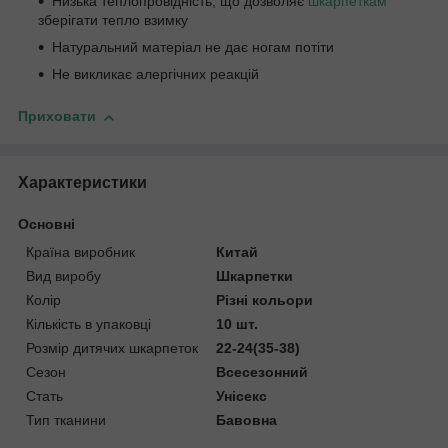
Низька теплопровідність, що дозволяє
шкарпеткам
зберігати тепло взимку
Натуральний матеріал не дає ногам потіти
Не викликає алергічних реакцій
Приховати
Характеристики
Основні
Країна виробник
Китай
Вид виробу
Шкарпетки
Колір
Різні кольори
Кількість в упаковці
10 шт.
Розмір дитячих шкарпеток
22-24(35-38)
Сезон
Всесезонний
Стать
Унісекс
Тип тканини
Бавовна