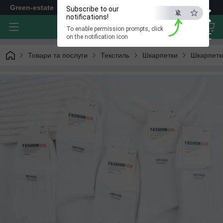
×
Green-estate
Subscribe to our
notifications!
To enable permission prompts, click
ESC
on the notification icon
Товари та послуги
Текстиль
Шкарпетки
Шкарпетки