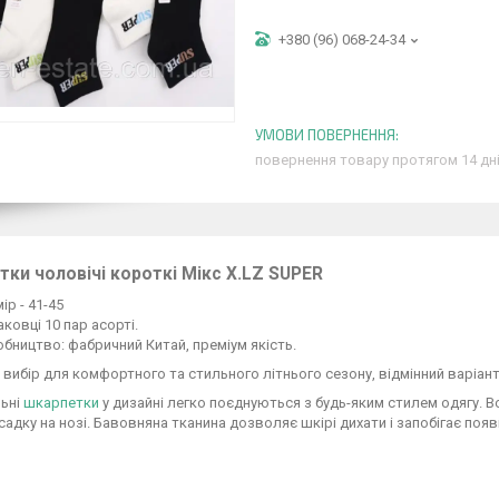
+380 (96) 068-24-34
повернення товару протягом 14 дн
ки чоловічі короткі Мікс Х.LZ SUPER
ір - 41-45
аковці 10 пар асорті.
бництво: фабричний Китай, преміум якість.
 вибір для комфортного та стильного літнього сезону, відмінний варіа
льні
шкарпетки
у дизайні легко поєднуються з будь-яким стилем одягу. В
садку на нозі. Бавовняна тканина дозволяє шкірі дихати і запобігає появ