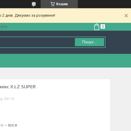
Кошик
 2 днів. Дякуємо за розуміння!
аїна
Пошук...
 мікс Х.LZ SUPER
д:
56116
ті — 800 ₴