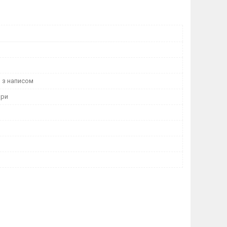
и
 з написом
ори