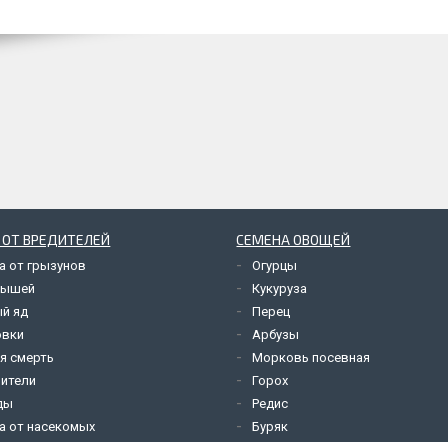
 ОТ ВРЕДИТЕЛЕЙ
СЕМЕНА ОВОЩЕЙ
а от грызунов
Огурцы
мышей
Кукуруза
й яд
Перец
овки
Арбузы
я смерть
Морковь посевная
ители
Горох
ды
Редис
а от насекомых
Буряк