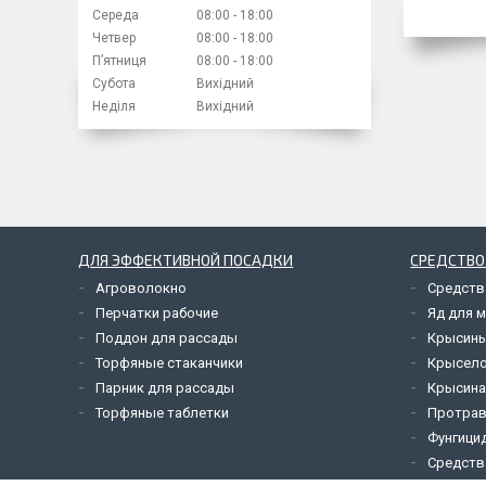
Середа
08:00
18:00
Четвер
08:00
18:00
Пʼятниця
08:00
18:00
Субота
Вихідний
Неділя
Вихідний
ДЛЯ ЭФФЕКТИВНОЙ ПОСАДКИ
СРЕДСТВО
Агроволокно
Средств
Перчатки рабочие
Яд для 
Поддон для рассады
Крысины
Торфяные стаканчики
Крысел
Парник для рассады
Крысина
Торфяные таблетки
Протрав
Фунгици
Средств