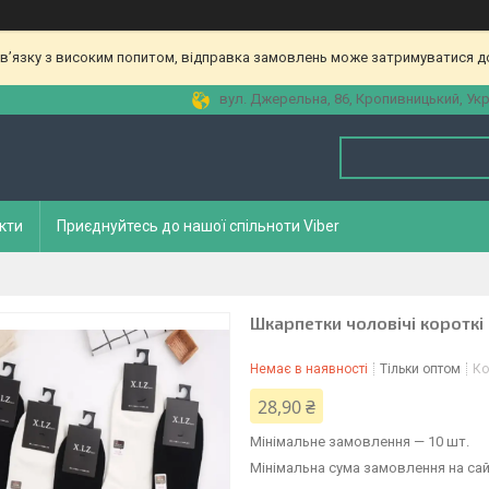
зв’язку з високим попитом, відправка замовлень може затримуватися до
вул. Джерельна, 86, Кропивницький, Укр
кти
Приєднуйтесь до нашої спільноти Viber
Шкарпетки чоловічі короткі
Немає в наявності
Тільки оптом
Ко
28,90 ₴
Мінімальне замовлення — 10 шт.
Мінімальна сума замовлення на сай