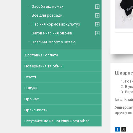
Засоби від комах
Все для розсади
Насіння кормових культур
Вагове насіння овочів
Власний імпорт з Китаю
Доставка і оплата
Повернення та обмін
Шкарпет
Статті
Розм
В уп
Відгуки
Виро
Про нас
Ідеальний
Універса
Прайс-листи
зручну по
Вступайте до нашої спільноти Viber