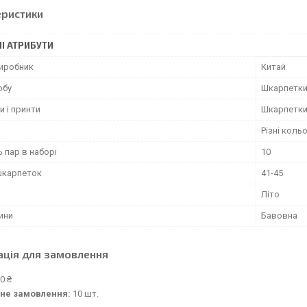
еристики
І АТРИБУТИ
виробник
Китай
обу
Шкарпетк
и і принти
Шкарпетки
Різні коль
ь пар в наборі
10
шкарпеток
41-45
Літо
ини
Бавовна
ація для замовлення
0 ₴
не замовлення:
10 шт.