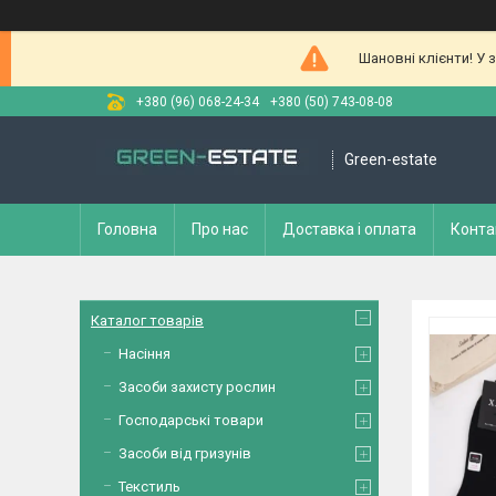
Шановні клієнти! У 
+380 (96) 068-24-34
+380 (50) 743-08-08
Green-estate
Головна
Про нас
Доставка і оплата
Конта
Каталог товарів
Насіння
Засоби захисту рослин
Господарські товари
Засоби від гризунів
Текстиль