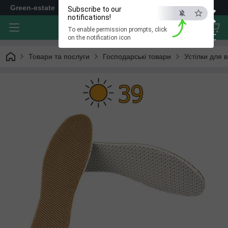
×
Green-estate
Subscribe to our
notifications!
To enable permission prompts, click
ESC
on the notification icon
Товари та послуги
Господарські товари
Устілки для в