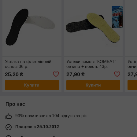
Устілка на флізеліновій
Устілки зимові "КОМБАТ"
Усті
основі 36 р.
овчина + повсть 43р.
овчи
25,20
27,90
27,
₴
₴
Купити
Купити
Про нас
93% позитивних з 104 відгуків за рік
Працює з 25.10.2012