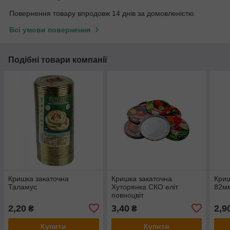
Повернення товару впродовж 14 днів за домовленістю
Всі умови повернення
Подібні товари компанії
Кришка закаточна
Кришка закаточна
Криш
Таламус
Хуторянка СКО еліт
82м
повноцвіт
2,20
3,40
2,9
₴
₴
Купити
Купити