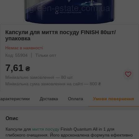
Капсули для миття посуду FINISH 80шт/
упаковка
Немає в наявності
Код: 55904
Тільки опт
7,61
₴
Мінімальне замовлення — 80 шт.
Мінімальна сума замовлення на сайті — 800 ₴
арактеристики
Доставка
Оплата
Умови повернення
Опис
Капсули для
миття посуду
Finish Quantum All in 1 для
глибокого очищення. Його вдосконалена формула ефективно