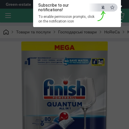
×
Green-estate
Subscribe to our
notifications!
To enable permission prompts, click
ESC
on the notification icon
Товари та послуги
Господарські товари
HoReCa