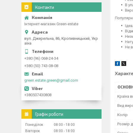
В уп
Контакти
Вир
Популярні
Інтернет-магазин Green-estate
Ідеа
Відм
Низ
вул. Джерельна, 86, Кропивницький, Укр
Нату
аїна
Не в
+380 (96) 068-24-34
+380 (50) 743-08-08
Характ
green.estate.green@gmail.com
ОСНОВН
+380507430808
Країна 
Вид вир
Графік роботи
Колір
Розмір 
Понеділок
08:00
18:00
Вівторок
08:00
18:00