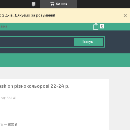
Кошик
 2 днів. Дякуємо за розуміння!
аїна
Пошук...
ashion різнокольорові 22-24 р.
Код:
56141
ті — 800 ₴