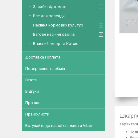
Засоби від комах
Все для розсади
Насіння кормових культур
Вагове насіння овочів
Власний імпорт з Китаю
Доставка і оплата
Повернення та обмін
Статті
Відгуки
Про нас
Прайс-листи
Шкарпе
Характер
Вступайте до нашої спільноти Viber
Коль
Розм