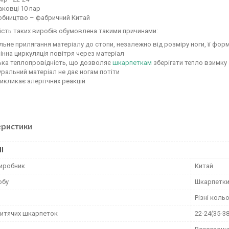
аковці 10 пар
обництво – фабричний Китай
сть таких виробів обумовлена такими причинами:
льне прилягання матеріалу до стопи, незалежно від розміру ноги, її фор
інна циркуляція повітря через матеріал
ька теплопровідність, що дозволяє
шкарпеткам
зберігати тепло взимку
ральний матеріал не дає ногам потіти
икликає алергічних реакцій
еристики
І
виробник
Китай
обу
Шкарпетк
Різні коль
дитячих шкарпеток
22-24(35-38