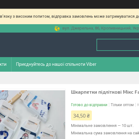
зв’язку з високим попитом, відправка замовлень може затримуватися до
вул. Джерельна, 86, Кропивницький, Укр
кти
Приєднуйтесь до нашої спільноти Viber
Шкарпетки підліткові Мікс F
Готово до відправки
Тільки оптом
34,50 ₴
Мінімальне замовлення — 10 шт.
Мінімальна сума замовлення на сай