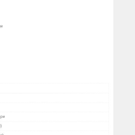
ми
и
ори
)