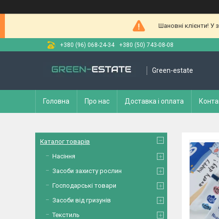
Шановні клієнти! У 
+380 (96) 068-24-34
+380 (50) 743-08-08
Green-estate
Головна
Про нас
Доставка і оплата
Конта
Каталог товарів
Насіння
Засоби захисту рослин
Господарські товари
Засоби від гризунів
Текстиль