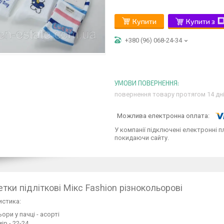
Купити
Купити з
+380 (96) 068-24-34
повернення товару протягом 14 дн
У компанії підключені електронні п
покидаючи сайту.
тки підліткові Мікс Fashion різнокольорові
истика:
ори у пачці - асорті
ір - 22-24