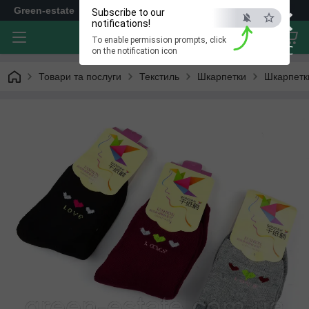
×
Green-estate
Subscribe to our
notifications!
To enable permission prompts, click
ESC
on the notification icon
Товари та послуги
Текстиль
Шкарпетки
Шкарпетки