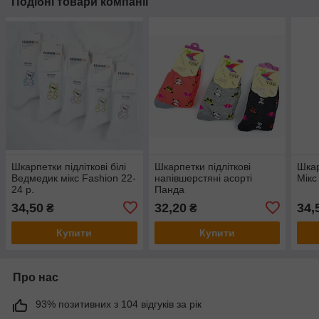
Подібні товари компанії
Шкарпетки підліткові білі
Шкарпетки підліткові
Шкар
Ведмедик мікс Fashion 22-
напівшерстяні асорті
Мікс
24 р.
Панда
34,50
32,20
34,
₴
₴
Купити
Купити
Про нас
93% позитивних з 104 відгуків за рік