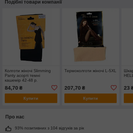
Подібні товари компанії
Колготи жіночі Slimming
Термоколготи жіночі L-5XL
Шкар
Panty асорті темні
HELL
кашемір 42-48 р.
84,70
207,70
23
₴
₴
Купити
Купити
Про нас
93% позитивних з 104 відгуків за рік