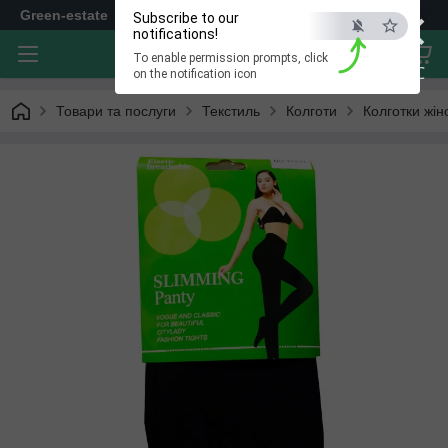
×
Green-estate
Subscribe to our
notifications!
To enable permission prompts, click
ESC
on the notification icon
Товари та послуги
Текстиль
Колготи
Колготки жін