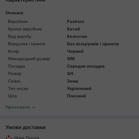
Основні
Виробник
Fashion
Країна виробник
Китай
Вид виробу
Колготки
Візерунки і принти
Без візерунків і принтів
Колір
Чорний
Міжнародний розмір
S/M
Посадка
Середня посадка
Розмір
3/4
Сезон
Зима
Тип носка
Укріплений
Шов
Плоский
Приховати
Умови доставки
Нова Пошта