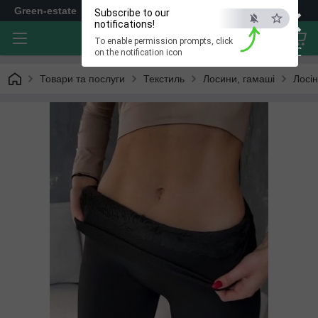
×
Green-estate
Subscribe to our
notifications!
To enable permission prompts, click
ESC
on the notification icon
Товари та послуги
Текстиль
Лосини, гамаші
Лосін