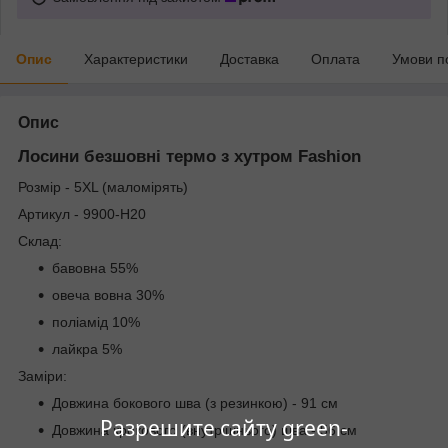
Опис
Характеристики
Доставка
Оплата
Умови п
Опис
Лосини безшовні термо з хутром Fashion
Розмір - 5XL (маломірять)
Артикул - 9900-H20
Склад:
бавовна 55%
овеча вовна 30%
поліамід 10%
лайкра 5%
Заміри:
Довжина бокового шва (з резинкою) - 91 см
Разрешите сайту green-
Довжина крокового (внутрішнього) шва - 56 см