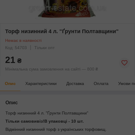
Торф низинний 4 л. "Ґрунти Полтавщини"
Немає в наявності
Код: 54703
Тільки опт
21
₴
Мінімальна сума замовлення на сайті — 800 ₴
Опис
Характеристики
Доставка
Оплата
Умови п
Опис
Торф низинний 4 л. "Ґрунти Полтавщини"
Тільки самовивіз!В упаковці - 10 шт.
Відмінний низинний торф з українських торфовищ.