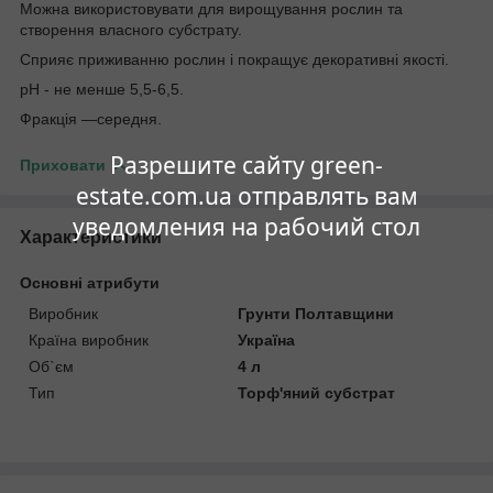
Можна використовувати для вирощування рослин та
створення власного субстрату.
Сприяє приживанню рослин і покращує декоративні якості.
pH - не менше 5,5-6,5.
Фракція —середня.
Разрешите сайту green-
Приховати
estate.com.ua отправлять вам
уведомления на рабочий стол
Характеристики
Основні атрибути
Виробник
Грунти Полтавщини
Країна виробник
Україна
Об`єм
4 л
Тип
Торф'яний субстрат