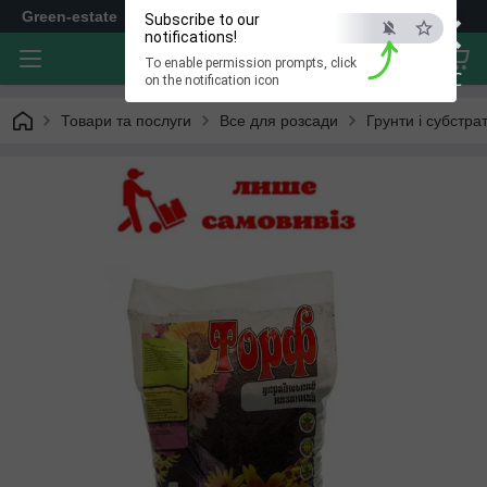
×
Green-estate
Subscribe to our
notifications!
To enable permission prompts, click
ESC
on the notification icon
Товари та послуги
Все для розсади
Грунти і субстра