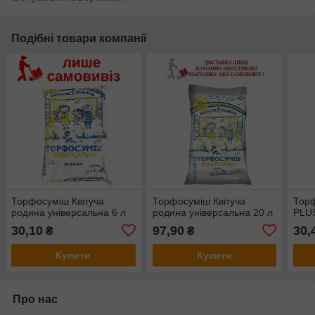
Подібні товари компанії
Торфосуміш Квітуча
Торфосуміш Квітуча
Торф
родина універсальна 6 л
родина універсальна 20 л
PLUS
30,10
97,90
30,
₴
₴
Купити
Купити
Про нас