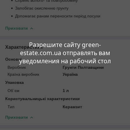
Сприяє волого- та повітрообміну
Запобігає окисленню грунту
Допомагає ранам переносити період посухи
Приховати
Разрешите сайту green-
Характеристики
estate.com.ua отправлять вам
Основні
уведомления на рабочий стол
Виробник
Грунти Полтавщини
Країна виробник
Україна
Упаковка
Об`єм
1 л
Користувальницькі характеристики
Тип
Керамзит
Приховати