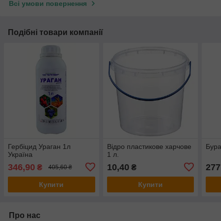
Всі умови повернення
Подібні товари компанії
Гербіцид Ураган 1л
Відро пластикове харчове
Бура
Україна
1 л.
346,90
10,40
277
₴
₴
405,60 ₴
Купити
Купити
Про нас