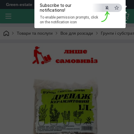
×
Green-estate
Subscribe to our
notifications!
To enable permission prompts, click
ESC
on the notification icon
Товари та послуги
Все для розсади
Грунти і субстра