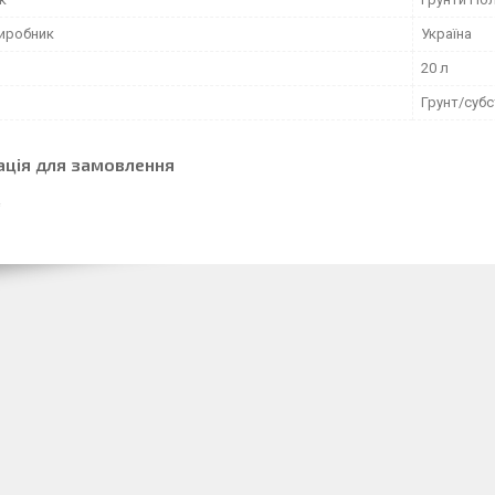
виробник
Україна
20 л
Грунт/субс
ація для замовлення