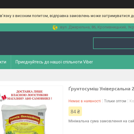
зв’язку з високим попитом, відправка замовлень може затримуватися до
вул. Джерельна, 86, Кропивницький, Укр
кти
Приєднуйтесь до нашої спільноти Viber
Ґрунтосуміш Універсальна 2
Немає в наявності
Тільки оптом
Ко
84 ₴
Мінімальна сума замовлення на сай