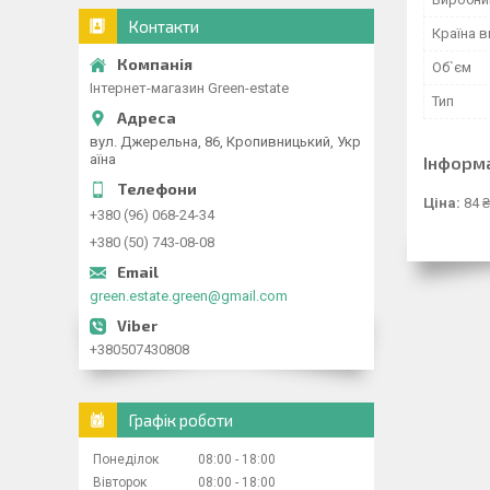
Контакти
Країна 
Об`єм
Інтернет-магазин Green-estate
Тип
вул. Джерельна, 86, Кропивницький, Укр
аїна
Інформ
Ціна:
84 ₴
+380 (96) 068-24-34
+380 (50) 743-08-08
green.estate.green@gmail.com
+380507430808
Графік роботи
Понеділок
08:00
18:00
Вівторок
08:00
18:00