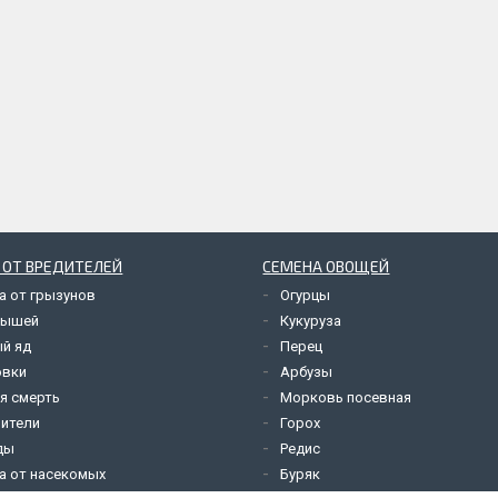
 ОТ ВРЕДИТЕЛЕЙ
СЕМЕНА ОВОЩЕЙ
а от грызунов
Огурцы
мышей
Кукуруза
й яд
Перец
овки
Арбузы
я смерть
Морковь посевная
ители
Горох
ды
Редис
а от насекомых
Буряк