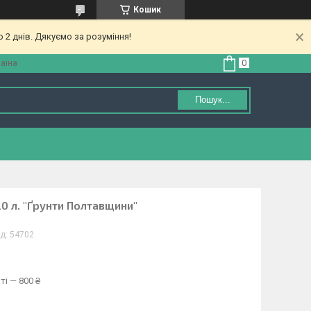
Кошик
 2 днів. Дякуємо за розуміння!
аїна
Пошук...
0 л. "Ґрунти Полтавщини"
д:
54702
ті — 800 ₴