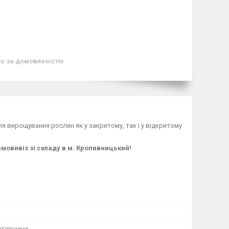
ів
за домовленістю
я вирощування рослин як у закритому, так і у відкритому
мовивіз зі складу в м. Кропивницький!
лтавщини