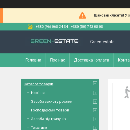
Шановні клієнти! У 
+380 (96) 068-24-34
+380 (50) 743-08-08
Green-estate
Головна
Про нас
Доставка і оплата
Конта
Каталог товарів
Насіння
Засоби захисту рослин
Господарські товари
Засоби від гризунів
Текстиль