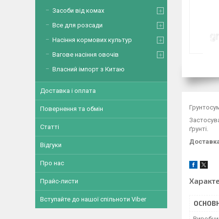
Засоби від комах
Все для розсади
Насіння кормових культур
Вагове насіння овочів
Власний імпорт з Китаю
Доставка і оплата
Грунтосум
Повернення та обмін
Застосува
Статті
ґрунті.
Доставка
Відгуки
Про нас
Характ
Прайс-листи
Вступайте до нашої спільноти Viber
ОСНОВН
Виробни