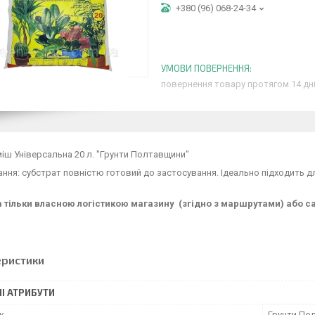
+380 (96) 068-24-34
повернення товару протягом 14 дн
іш Універсальна 20 л. "Грунти Полтавщини"
ння: субстрат повністю готовий до застосування. Ідеально підходить дл
 тільки власною логістикою магазину (згідно з маршрутами) або са
еристики
І АТРИБУТИ
к
Грунти По