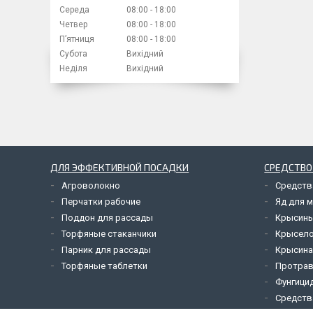
Середа
08:00
18:00
Четвер
08:00
18:00
Пʼятниця
08:00
18:00
Субота
Вихідний
Неділя
Вихідний
ДЛЯ ЭФФЕКТИВНОЙ ПОСАДКИ
СРЕДСТВО
Агроволокно
Средств
Перчатки рабочие
Яд для 
Поддон для рассады
Крысины
Торфяные стаканчики
Крысел
Парник для рассады
Крысина
Торфяные таблетки
Протрав
Фунгици
Средств