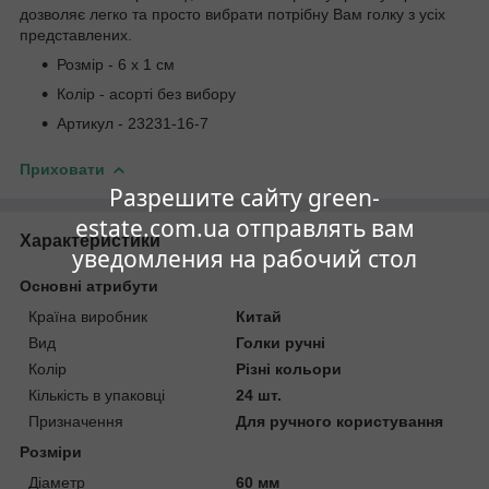
дозволяє легко та просто вибрати потрібну Вам голку з усіх
представлених.
Розмір - 6 х 1 см
Колір - асорті без вибору
Артикул - 23231-16-7
Приховати
Разрешите сайту green-
estate.com.ua отправлять вам
Характеристики
уведомления на рабочий стол
Основні атрибути
Країна виробник
Китай
Вид
Голки ручні
Колір
Різні кольори
Кількість в упаковці
24 шт.
Призначення
Для ручного користування
Розміри
Діаметр
60 мм