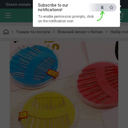
×
Green-estate
Subscribe to our
notifications!
To enable permission prompts, click
ESC
on the notification icon
Товари та послуги
Власний імпорт з Китаю
Набір гол