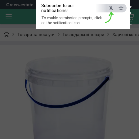
×
Green-estate
Subscribe to our
notifications!
To enable permission prompts, click
ESC
on the notification icon
Товари та послуги
Господарські товари
Харчові кон