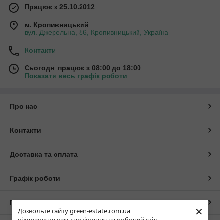
Працює з 25.10.2012
м. Кропивницький
вул. Джерельна, 86, Кропивницький, Україна
Контакти
Сьогодні працює з 08:00 до 18:00
Показати весь графік роботи
Про нас
Контакти
Доставка та оплата
Графік роботи
Повна версія сайту
×
Дозвольте сайту green-estate.com.ua
відправляти вам сповіщення на робочий стіл.