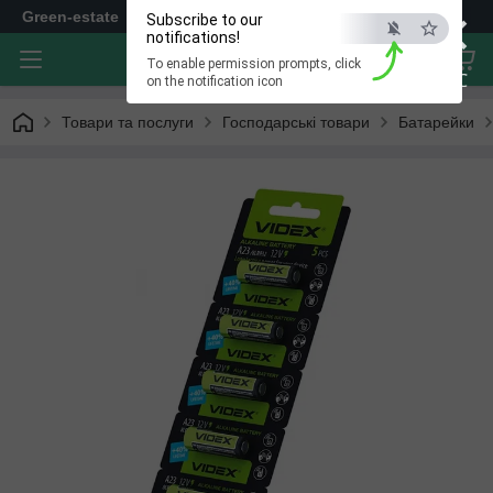
×
Green-estate
Subscribe to our
notifications!
To enable permission prompts, click
ESC
on the notification icon
Товари та послуги
Господарські товари
Батарейки