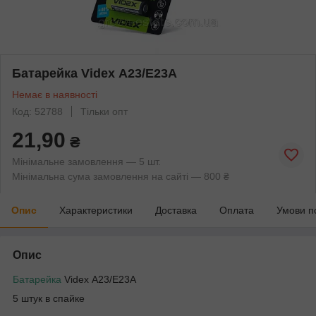
Батарейка Videx А23/Е23А
Немає в наявності
Код: 52788
Тільки опт
21,90
₴
Мінімальне замовлення — 5 шт.
Мінімальна сума замовлення на сайті — 800 ₴
Опис
Характеристики
Доставка
Оплата
Умови п
Опис
Батарейка
Videx А23/Е23А
5 штук в спайке