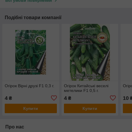
Всі умови повернення
Подібні товари компанії
Огірок Вірні друзі F1 0,3 г.
Огірок Китайські веселі
Огір
метелики F1 0,5 г.
4
4
10
₴
₴
Купити
Купити
Про нас