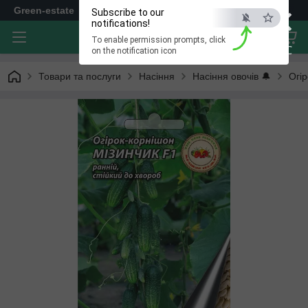
×
Green-estate
Subscribe to our
notifications!
To enable permission prompts, click
ESC
on the notification icon
Товари та послуги
Насіння
Насіння овочів 🔔
Огір