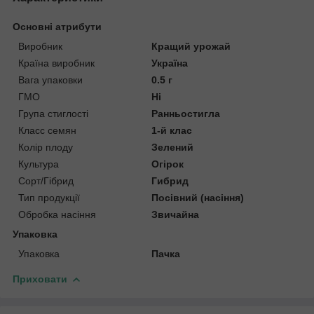
Основні атрибути
Виробник
Кращий урожай
Країна виробник
Україна
Вага упаковки
0.5 г
ГМО
Ні
Група стиглості
Ранньостигла
Класс семян
1-й клас
Колір плоду
Зелений
Культура
Огірок
Сорт/Гібрид
Гибрид
Тип продукції
Посівний (насіння)
Обробка насіння
Звичайна
Упаковка
Упаковка
Пачка
Приховати