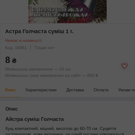
Астра Голчаста суміш 1 г.
Немає в наявності
Код: 18461
Тільки опт
8
₴
Мінімальне замовлення — 10 шт.
Мінімальна сума замовлення на сайті — 800 ₴
Опис
Характеристики
Доставка
Оплата
Умови п
Опис
Айстра суміш Голчаста
Кущ компактний, міцний, висотою до 60-70 см. Суцвіття
густомахрові, дуже витончені, на одній рослині утворюється