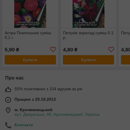
Астра Помпонная суміш
Петунія зорепад суміш 0.1
Пету
0,1 г.
р.
5,90
4,80
4,8
₴
₴
Купити
Купити
Про нас
93% позитивних з 104 відгуків за рік
Працює з 25.10.2012
м. Кропивницький
вул. Джерельна, 86, Кропивницький, Україна
Контакти