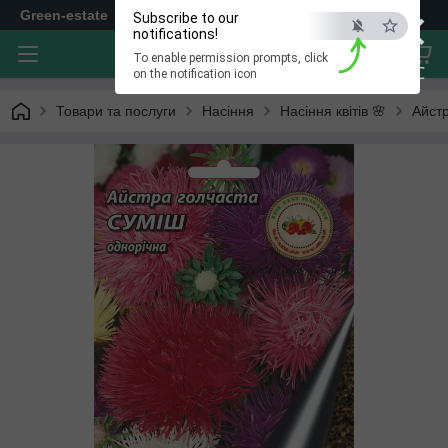
×
Green-estate
Subscribe to our
notifications!
To enable permission prompts, click
ESC
on the notification icon
Товари та послуги
Насіння
Насіння квітів 🌸
Айст