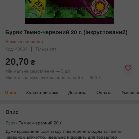
Буряк Темно-червоний 20 г. (інкрустований)
Немає в наявності
Код: 49004
Тільки опт
20,70
₴
Мінімальне замовлення — 5 шт.
Мінімальна сума замовлення на сайті — 800 ₴
Опис
Характеристики
Доставка
Оплата
Умови п
Опис
Буряк
Темно-червоний 20 г.
Дуже врожайний сорт із круглим коренеплодом та темно-
червоною м'якоттю. Ідеально підходить для тривалого