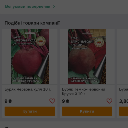
Всі умови повернення
Подібні товари компанії
Буряк Червона куля 10 г.
Буряк Темно-червоний
Буря
Круглий 10 г.
9
9
3,8
₴
₴
Купити
Купити