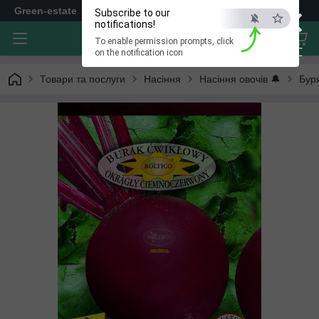
×
Green-estate
Subscribe to our
notifications!
To enable permission prompts, click
ESC
on the notification icon
Товари та послуги
Насіння
Насіння овочів 🔔
Бур