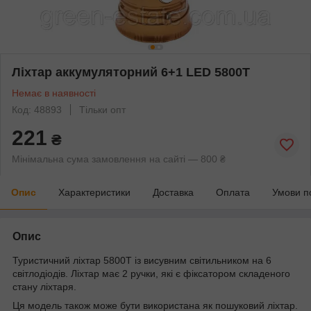
Ліхтар аккумуляторний 6+1 LED 5800T
Немає в наявності
Код: 48893
Тільки опт
221
₴
Мінімальна сума замовлення на сайті — 800 ₴
Опис
Характеристики
Доставка
Оплата
Умови п
Опис
Туристичний ліхтар 5800T із висувним світильником на 6
світлодіодів. Ліхтар має 2 ручки, які є фіксатором складеного
стану ліхтаря.
Ця модель також може бути використана як пошуковий ліхтар.