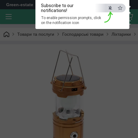
×
Green-estate
Subscribe to our
notifications!
To enable permission prompts, click
ESC
on the notification icon
Товари та послуги
Господарські товари
Ліхтарики