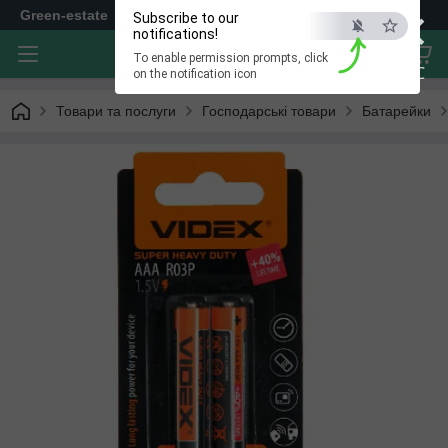
×
Green-estate
Subscribe to our
notifications!
To enable permission prompts, click
ESC
on the notification icon
Товари та послуги
Господарські товари
Батарейки