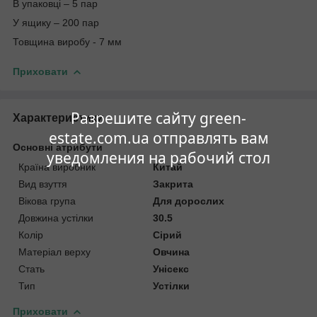
В упаковці – 5 пар
У ящику – 200 пар
Товщина виробу - 7 мм
Приховати
Разрешите сайту green-
Характеристики
estate.com.ua отправлять вам
Основні атрибути
уведомления на рабочий стол
Країна виробник
Китай
Вид взуття
Закрита
Вікова група
Для дорослих
Довжина устілки
30.5
Колір
Сірий
Матеріал верху
Овчина
Стать
Унісекс
Тип
Устілки
Приховати