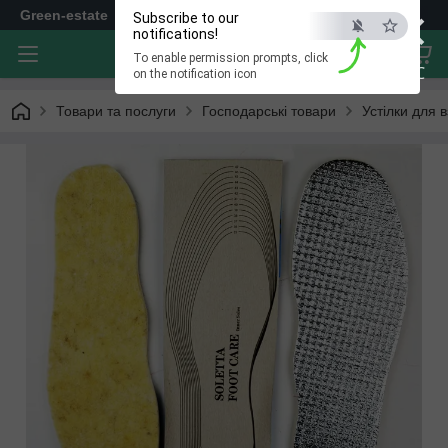
×
Green-estate
Subscribe to our
notifications!
To enable permission prompts, click
ESC
on the notification icon
Товари та послуги
Господарські товари
Устілки для в