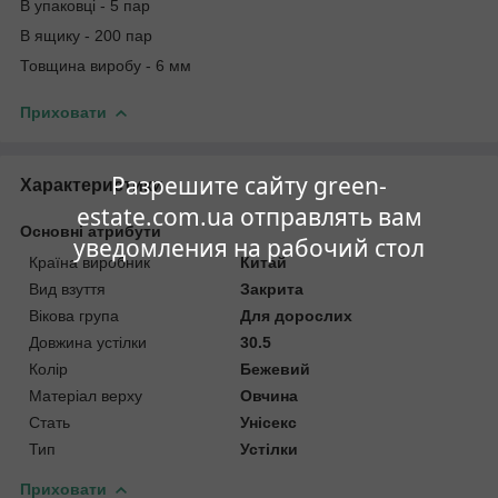
В упаковці - 5 пар
В ящику - 200 пар
Товщина виробу - 6 мм
Приховати
Разрешите сайту green-
Характеристики
estate.com.ua отправлять вам
Основні атрибути
уведомления на рабочий стол
Країна виробник
Китай
Вид взуття
Закрита
Вікова група
Для дорослих
Довжина устілки
30.5
Колір
Бежевий
Матеріал верху
Овчина
Стать
Унісекс
Тип
Устілки
Приховати