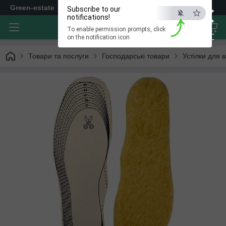
×
Green-estate
Subscribe to our
notifications!
To enable permission prompts, click
ESC
on the notification icon
Товари та послуги
Господарські товари
Устілки для в