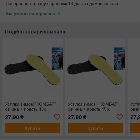
Повернення товару впродовж 14 днів за домовленістю
Всі умови повернення
Подібні товари компанії
Устілки зимові "КОМБАТ"
Устілки зимові "КОМБАТ"
Усті
овчина + повсть 43р.
овчина + повсть 45р.
овчи
27,90
27,90
27,
₴
₴
Купити
Купити