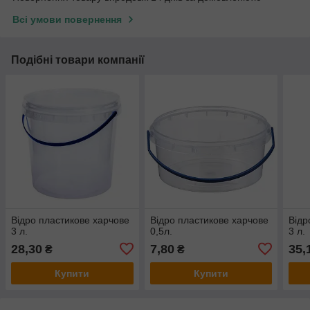
Всі умови повернення
Подібні товари компанії
Відро пластикове харчове
Відро пластикове харчове
Відр
3 л.
0,5л.
3 л.
28,30
7,80
35,
₴
₴
Купити
Купити