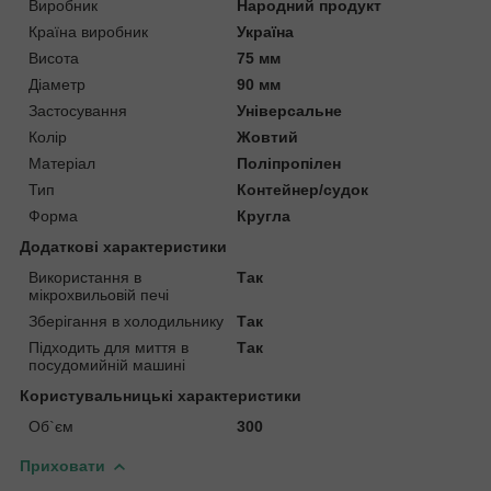
Виробник
Народний продукт
Країна виробник
Україна
Висота
75 мм
Діаметр
90 мм
Застосування
Універсальне
Колір
Жовтий
Матеріал
Поліпропілен
Тип
Контейнер/судок
Форма
Кругла
Додаткові характеристики
Використання в
Так
мікрохвильовій печі
Зберігання в холодильнику
Так
Підходить для миття в
Так
посудомийній машині
Користувальницькі характеристики
Об`єм
300
Приховати