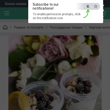
×
Green-estate
Subscribe to our
notifications!
To enable permission prompts, click
ESC
on the notification icon
Товари та послуги
Господарські товари
Харчові кон