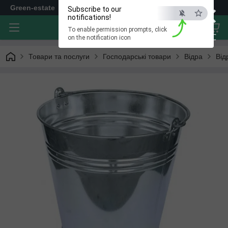
×
Green-estate
Subscribe to our
notifications!
To enable permission prompts, click
ESC
on the notification icon
Товари та послуги
Господарські товари
Відра
Від