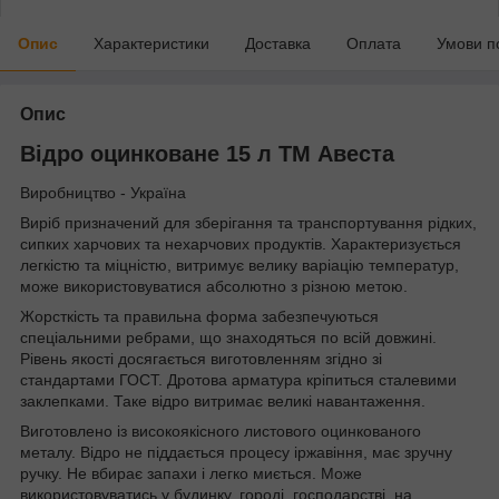
Опис
Характеристики
Доставка
Оплата
Умови п
Опис
Відро оцинковане 15 л ТМ Авеста
Виробництво - Україна
Виріб призначений для зберігання та транспортування рідких,
сипких харчових та нехарчових продуктів. Характеризується
легкістю та міцністю, витримує велику варіацію температур,
може використовуватися абсолютно з різною метою.
Жорсткість та правильна форма забезпечуються
спеціальними ребрами, що знаходяться по всій довжині.
Рівень якості досягається виготовленням згідно зі
стандартами ГОСТ. Дротова арматура кріпиться сталевими
заклепками. Таке відро витримає великі навантаження.
Виготовлено із високоякісного листового оцинкованого
металу. Відро не піддається процесу іржавіння, має зручну
ручку. Не вбирає запахи і легко миється. Може
використовуватись у будинку, городі, господарстві, на