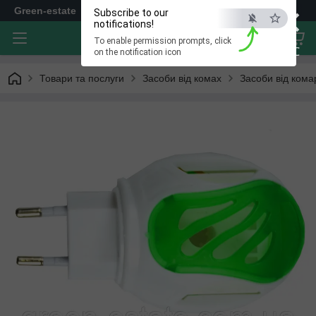
×
Green-estate
Subscribe to our
notifications!
To enable permission prompts, click
ESC
on the notification icon
Товари та послуги
Засоби від комах
Засоби від кома