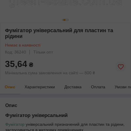
Фумігатор універсальний для пластин та
рідини
Немає в наявності
Код: 36240
Тільки опт
35,64
₴
Мінімальна сума замовлення на сайті — 800 ₴
Опис
Характеристики
Доставка
Оплата
Умови п
Опис
Фумігатор універсальний
Фумігатор
універсальний призначений для пластин та рідини,
застосовується в житлових приміщеннях.