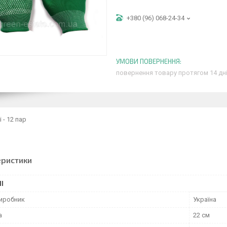
+380 (96) 068-24-34
повернення товару протягом 14 дн
 - 12 пар
еристики
І
виробник
Україна
а
22 см