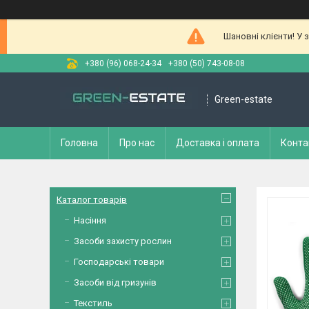
Шановні клієнти! У 
+380 (96) 068-24-34
+380 (50) 743-08-08
Green-estate
Головна
Про нас
Доставка і оплата
Конта
Каталог товарів
Насіння
Засоби захисту рослин
Господарські товари
Засоби від гризунів
Текстиль