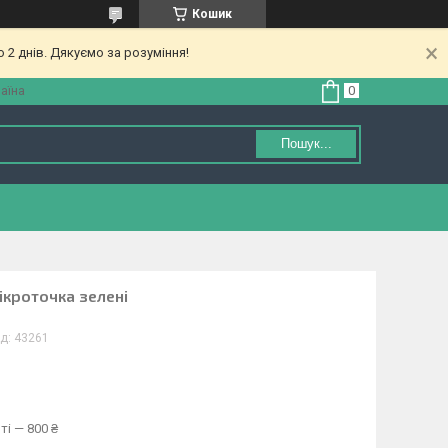
Кошик
 2 днів. Дякуємо за розуміння!
аїна
Пошук...
ікроточка зелені
д:
43261
ті — 800 ₴