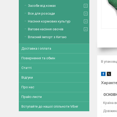
Засоби від комах
Все для розсади
Насіння кормових культур
Вагове насіння овочів
Власний імпорт з Китаю
Доставка і оплата
Повернення та обмін
В упаковці
Статті
Відгуки
Характ
Про нас
ОСНОВН
Прайс-листи
Країна 
Вступайте до нашої спільноти Viber
Довжин