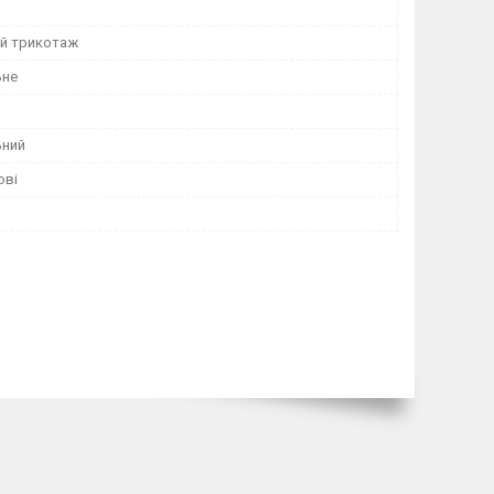
й трикотаж
ьне
ьний
ові