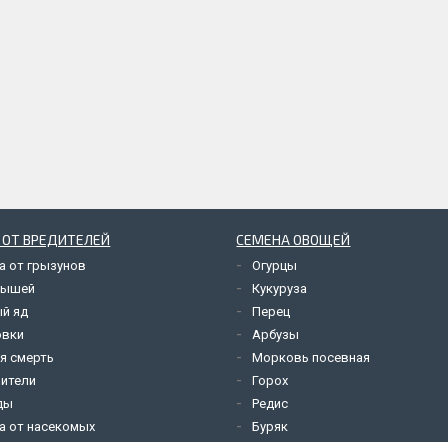
 ОТ ВРЕДИТЕЛЕЙ
СЕМЕНА ОВОЩЕЙ
а от грызунов
Огурцы
мышей
Кукуруза
й яд
Перец
овки
Арбузы
я смерть
Морковь посевная
ители
Горох
ды
Редис
а от насекомых
Буряк