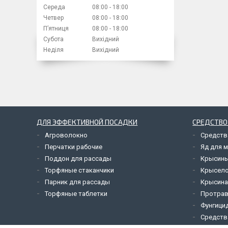
Середа
08:00
18:00
Четвер
08:00
18:00
Пʼятниця
08:00
18:00
Субота
Вихідний
Неділя
Вихідний
ДЛЯ ЭФФЕКТИВНОЙ ПОСАДКИ
СРЕДСТВО
Агроволокно
Средств
Перчатки рабочие
Яд для 
Поддон для рассады
Крысины
Торфяные стаканчики
Крысел
Парник для рассады
Крысина
Торфяные таблетки
Протрав
Фунгици
Средств