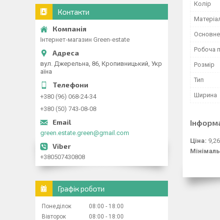
Колір
Контакти
Матеріа
Основне
Інтернет-магазин Green-estate
Робоча 
вул. Джерельна, 86, Кропивницький, Укр
Розмір
аїна
Тип
Ширина
+380 (96) 068-24-34
+380 (50) 743-08-08
Інформ
green.estate.green@gmail.com
Ціна:
9,26
Мінімаль
+380507430808
Графік роботи
Понеділок
08:00
18:00
Вівторок
08:00
18:00