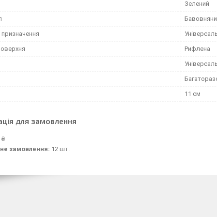
Зелений
л
Бавовняни
 призначення
Універсал
поверхня
Рифлена
Універсал
Багатораз
11 см
ація для замовлення
 ₴
не замовлення:
12 шт.