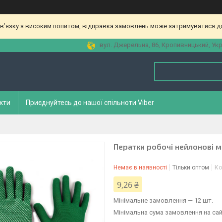
зв’язку з високим попитом, відправка замовлень може затримуватися до
вул. Джерельна, 86, Кропивницький, Укр
кти
Приєднуйтесь до нашої спільноти Viber
Ператки робочі нейлонові м
Немає в наявності
Тільки оптом
Ко
9,26 ₴
Мінімальне замовлення — 12 шт.
Мінімальна сума замовлення на сай