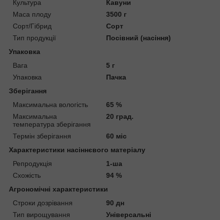
Культура
Кавуни
Маса плоду
3500 г
Сорт/Гібрид
Сорт
Тип продукції
Посівний (насіння)
Упаковка
Вага
5 г
Упаковка
Пачка
Зберігання
Максимальна вологість
65 %
Максимальна
20 град.
температура зберігання
Термін зберігання
60 міс
Характеристики насіннєвого матеріалу
Репродукція
1-ша
Схожість
94 %
Агрономічні характеристики
Строки дозрівання
90 дн
Тип вирощування
Універсальні