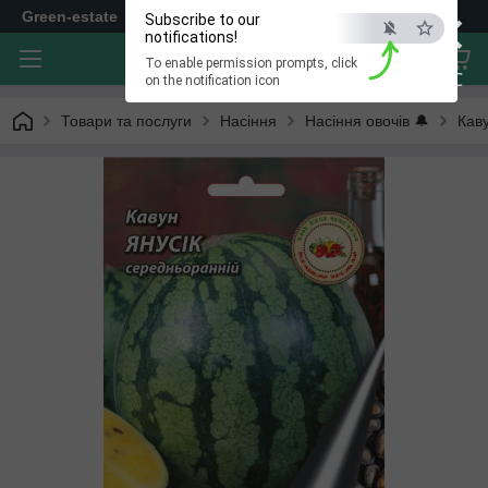
×
Green-estate
Subscribe to our
notifications!
To enable permission prompts, click
ESC
on the notification icon
Товари та послуги
Насіння
Насіння овочів 🔔
Кав