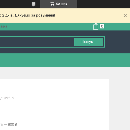
Кошик
 2 днів. Дякуємо за розуміння!
аїна
Пошук...
д:
39219
ті — 800 ₴