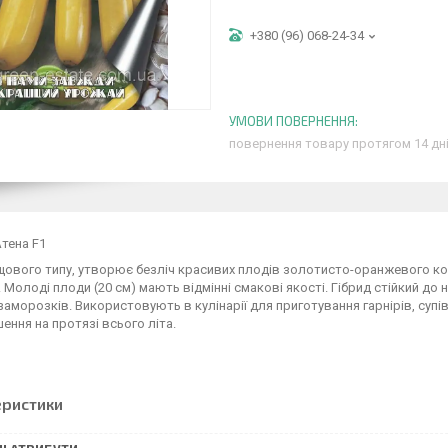
+380 (96) 068-24-34
повернення товару протягом 14 дн
тена F1
щового типу, утворює безліч красивих плодів золотисто-оранжевого кол
 Молоді плоди (20 см) мають відмінні смакові якості. Гібрид стійкий 
заморозків. Використовують в кулінарії для приготування гарнірів, супі
ння на протязі всього літа.
еристики