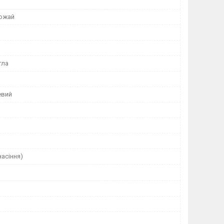
ожай
гла
евий
насіння)