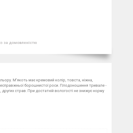
ів
за домовленістю
ьору. М'якоть має кремовий колір, товста, ніжна,
до несправжньої борошнистої роси. Плодоношення тривале -
в, других страв. При достатній вологості не знижує норму