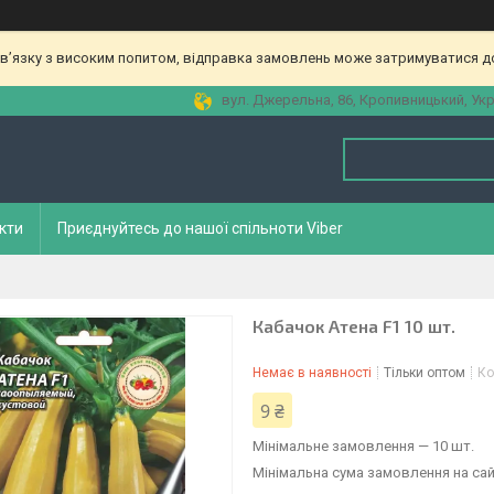
зв’язку з високим попитом, відправка замовлень може затримуватися до
вул. Джерельна, 86, Кропивницький, Укр
кти
Приєднуйтесь до нашої спільноти Viber
Кабачок Атена F1 10 шт.
Немає в наявності
Тільки оптом
Ко
9 ₴
Мінімальне замовлення — 10 шт.
Мінімальна сума замовлення на сай