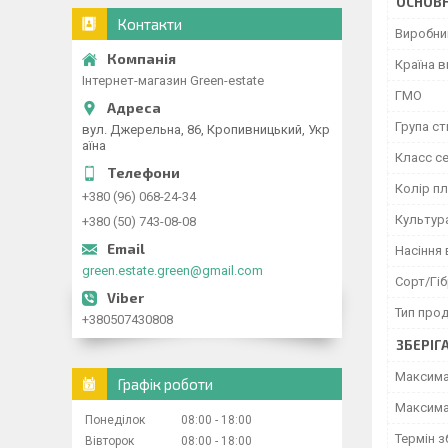
ОСНОВН
Контакти
Виробни
Країна 
Інтернет-магазин Green-estate
ГМО
Група ст
вул. Джерельна, 86, Кропивницький, Укр
аїна
Класс с
Колір п
+380 (96) 068-24-34
Культур
+380 (50) 743-08-08
Насіння 
green.estate.green@gmail.com
Сорт/Гі
Тип прод
+380507430808
ЗБЕРІГ
Максима
Графік роботи
Максима
Понеділок
08:00
18:00
Термін з
Вівторок
08:00
18:00