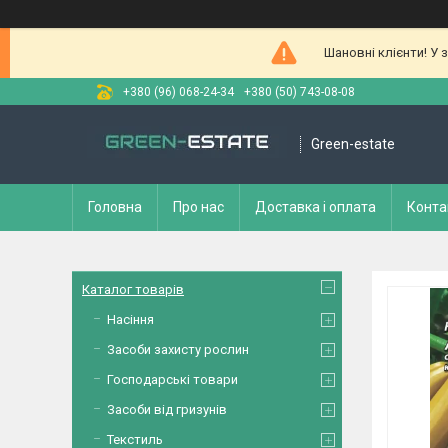
Шановні клієнти! У 
+380 (96) 068-24-34
+380 (50) 743-08-08
Green-estate
Головна
Про нас
Доставка і оплата
Конта
Каталог товарів
Насіння
Засоби захисту рослин
Господарські товари
Засоби від гризунів
Текстиль