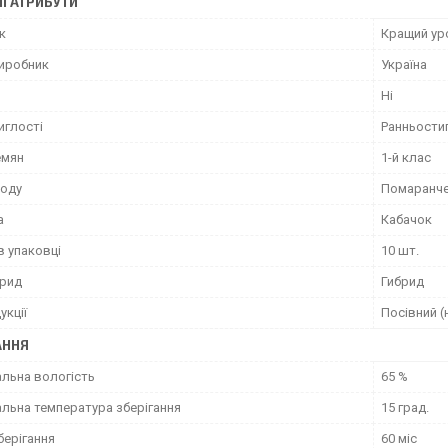
І АТРИБУТИ
к
Кращий ур
виробник
Україна
Ні
иглості
Ранньости
емян
1-й клас
лоду
Помаранч
а
Кабачок
в упаковці
10 шт.
брид
Гибрид
укції
Посівний (
АННЯ
льна вологість
65 %
льна температура зберігання
15 град.
берігання
60 міс