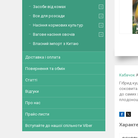
Засоби від комах
Все для розсади
Насіння кормових культур
Вагове насіння овочів
Власний імпорт з Китаю
Доставка і оплата
Повернення та обмін
Кабачок
А
Статті
Гібрид ку
соковита.
Відгуки
до самих 
плодоноше
Про нас
Прайс-листи
Характ
Вступайте до нашої спільноти Viber