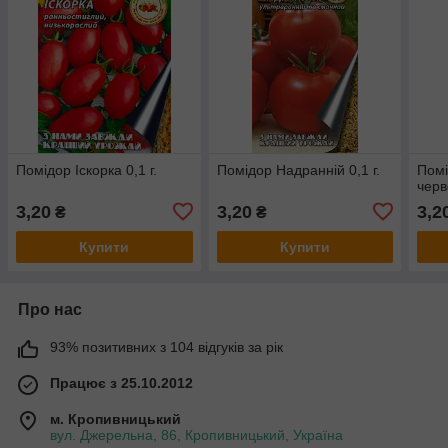
Помідор Іскорка 0,1 г.
Помідор Надранній 0,1 г.
Помі
черв
3,20
3,20
3,2
₴
₴
Купити
Купити
Про нас
93% позитивних з 104 відгуків за рік
Працює з 25.10.2012
м. Кропивницький
вул. Джерельна, 86, Кропивницький, Україна