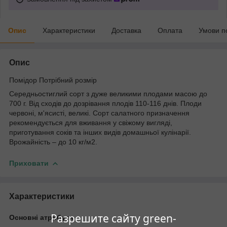
Опис
Характеристики
Доставка
Оплата
Умови п
Опис
Помідор Потрібний розмір
Середньостиглий сорт з дуже великими плодами масою до
700 г. Від сходів до дозрівання плодів 110-116 днів. Плоди
червоні, м'ясисті, великі. Сорт салатного призначення
рекомендується для вживання у свіжому вигляді,
приготування соків та інших видів домашньої кулінарії.
Врожайність – до 10 кг/м2.
Приховати
Характеристики
Разрешите сайту green-
Основні атрибути