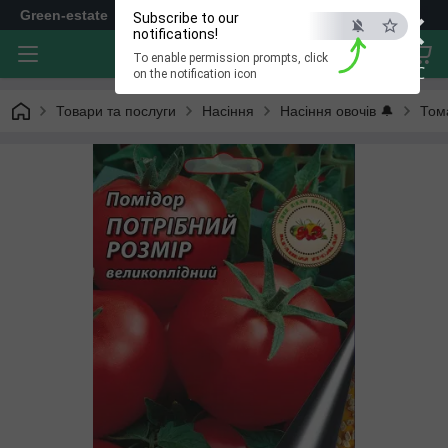
×
Green-estate
Subscribe to our
notifications!
To enable permission prompts, click
ESC
on the notification icon
Товари та послуги
Насіння
Насіння овочів 🔔
Том