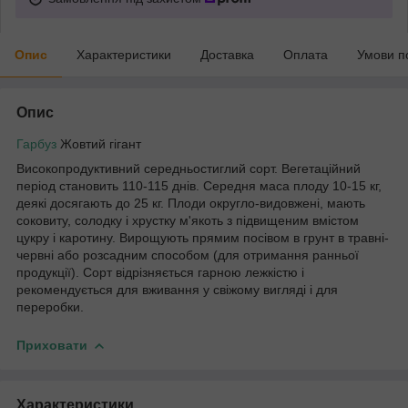
Опис
Характеристики
Доставка
Оплата
Умови п
Опис
Гарбуз
Жовтий гігант
Високопродуктивний середньостиглий сорт. Вегетаційний
період становить 110-115 днів. Середня маса плоду 10-15 кг,
деякі досягають до 25 кг. Плоди округло-видовжені, мають
соковиту, солодку і хрустку м'якоть з підвищеним вмістом
цукру і каротину. Вирощують прямим посівом в грунт в травні-
червні або розсадним способом (для отримання ранньої
продукції). Сорт відрізняється гарною лежкістю і
рекомендується для вживання у свіжому вигляді і для
переробки.
Приховати
Характеристики