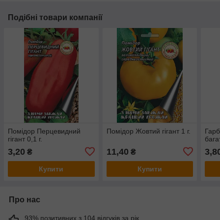
Подібні товари компанії
Помідор Перцевидний
Помідор Жовтий гігант 1 г.
Гарб
гігант 0,1 г.
бага
3,20
11,40
3,8
₴
₴
Купити
Купити
Про нас
93% позитивних з 104 відгуків за рік