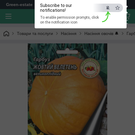
×
Green-estate
Subscribe to our
notifications!
To enable permission prompts, click
ESC
on the notification icon
Товари та послуги
Насіння
Насіння овочів 🔔
Гар