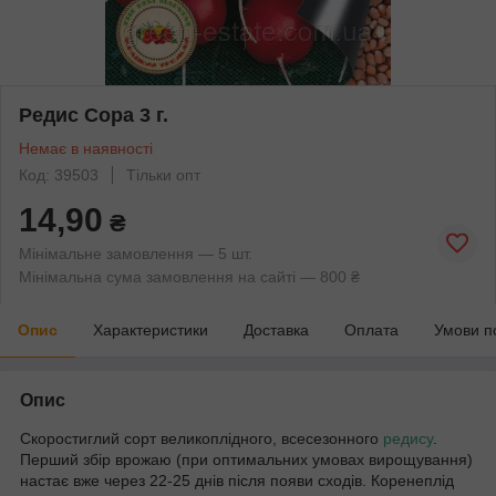
Редис Сора 3 г.
Немає в наявності
Код: 39503
Тільки опт
14,90
₴
Мінімальне замовлення — 5 шт.
Мінімальна сума замовлення на сайті — 800 ₴
Опис
Характеристики
Доставка
Оплата
Умови п
Опис
Скоростиглий сорт великоплідного, всесезонного
редису
.
Перший збір врожаю (при оптимальних умовах вирощування)
настає вже через 22-25 днів після появи сходів. Коренеплід