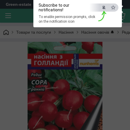
×
Green-estate
Subscribe to our
notifications!
To enable permission prompts, click
ESC
on the notification icon
Товари та послуги
Насіння
Насіння овочів 🔔
Ред