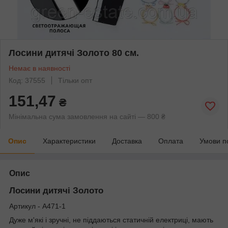
Лосини дитячі Золото 80 см.
Немає в наявності
Код: 37555
Тільки опт
151,47
₴
Мінімальна сума замовлення на сайті — 800 ₴
Опис
Характеристики
Доставка
Оплата
Умови п
Опис
Лосини дитячі Золото
Артикул - A471-1
Дуже м'які і зручні, не піддаються статичній електриці, мають