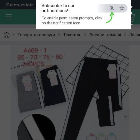
×
Green-estate
Subscribe to our
notifications!
To enable permission prompts, click
ESC
on the notification icon
Товари та послуги
Текстиль
Лосини, гамаші
Лоси