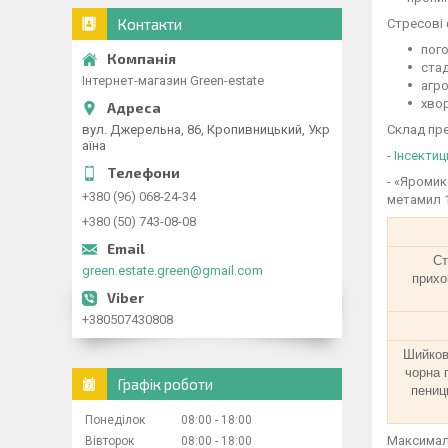
Контакти
Стресові
пог
стад
Інтернет-магазин Green-estate
агро
хвор
вул. Джерельна, 86, Кропивницький, Укр
Склад пре
аїна
-
Інсектиц
- «Яромик
+380 (96) 068-24-34
метамил 1
+380 (50) 743-08-08
Ст
green.estate.green@gmail.com
прихо
+380507430808
Шийкові
чорна 
Графік роботи
пеници
Понеділок
08:00
18:00
Максималь
Вівторок
08:00
18:00