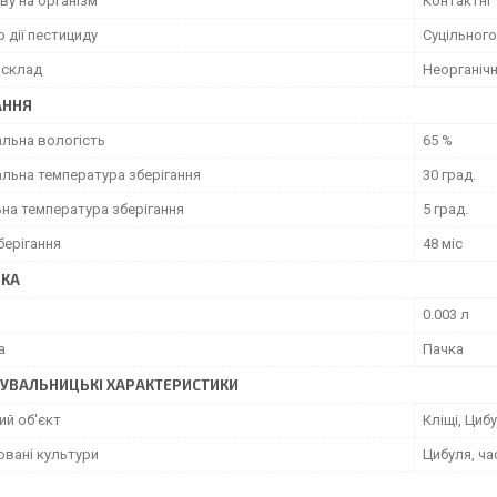
ву на організм
Контактні
 дії пестициду
Суцільного
 склад
Неорганічн
АННЯ
льна вологість
65 %
льна температура зберігання
30 град.
ьна температура зберігання
5 град.
берігання
48 міс
ВКА
0.003 л
а
Пачка
УВАЛЬНИЦЬКІ ХАРАКТЕРИСТИКИ
ий об'єкт
Кліщі, Цибу
вані культури
Цибуля, ча