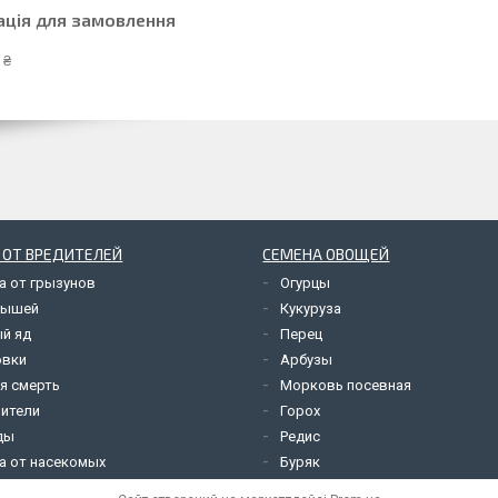
ація для замовлення
 ₴
 ОТ ВРЕДИТЕЛЕЙ
СЕМЕНА ОВОЩЕЙ
а от грызунов
Огурцы
мышей
Кукуруза
й яд
Перец
овки
Арбузы
я смерть
Морковь посевная
ители
Горох
ды
Редис
а от насекомых
Буряк