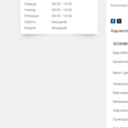
Середа
08:00
18:00
Токсичніст
Четвер
08:00
18:00
Пʼятниця
08:00
18:00
Субота
Вихідний
Неділя
Вихідний
Характ
ОСНОВН
Виробни
Країна 
Вміст ді
Захворю
Максима
Мінімаль
Оброблю
Препара