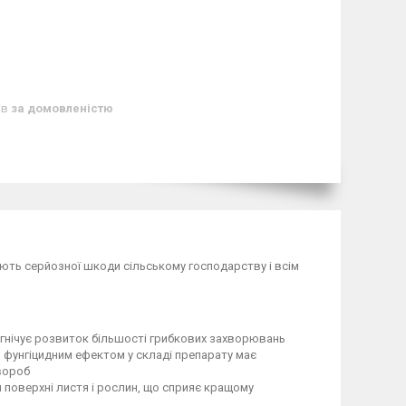
ів
за домовленістю
ють серйозної шкоди сільському господарству і всім
игнічує розвиток більшості грибкових захворювань
фунгіцидним ефектом у складі препарату має
вороб
поверхні листя і рослин, що сприяє кращому