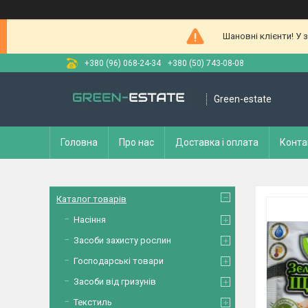
Шановні клієнти! У 
+380 (96) 068-24-34
+380 (50) 743-08-08
Green-estate
Головна
Про нас
Доставка і оплата
Конта
Каталог товарів
Насіння
Засоби захисту рослин
Господарські товари
Засоби від гризунів
Текстиль