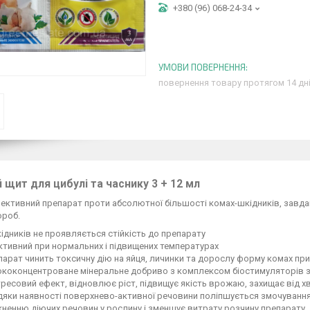
+380 (96) 068-24-34
повернення товару протягом 14 дн
 щит для цибулі та часнику 3 + 12 мл
ктивний препарат проти абсолютної більшості комах-шкідників, завда
ороб.
ідників не проявляється стійкість до препарату
тивний при нормальних і підвищених температурах
арат чинить токсичну дію на яйця, личинки та дорослу форму комах пр
ококонцентроване мінеральне добриво з комплексом біостимуляторів з 
ресовий ефект, відновлює ріст, підвищує якість врожаю, захищає від х
яки наявності поверхнево-активної речовини поліпшується змочування 
ненню діючих речовин у рослину і зменшує витрату розчину препарату