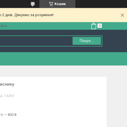
Кошик
 2 днів. Дякуємо за розуміння!
аїна
Пошук...
часнику
д:
14284
ті — 800 ₴