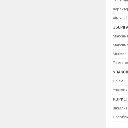
Тип впли
Характер
Хімічний
ЗБЕРІГ
Максима
Максима
Мінімал
Термін з
УПАКО
Об`єм
Упаковк
КОРИСТ
Шкідлив
Оброблю