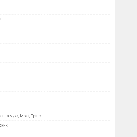
і
льна муха, Молі, Тріпс
сник