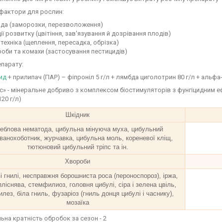
 фактори для рослин:
ода (заморозки, перезволоження)
ії розвитку (цвітіння, зав'язування й дозрівання плодів)
техніка (щеплення, пересадка, обрізка)
оби та комахи (застосування пестицидів)
парату:
ид
+ прилипач (ПАР) – фіпроніл 5 г/л + лямбда циголотрин 80 г/л + альфа-
с» - мінеральне добриво з комплексом біостимуляторів з фунгіцидним ефе
20 г/л)
Шкідник
еблова нематода, цибульна мінуюча муха, цибульний
ванохоботник, журчавка, цибульна моль, кореневої кліщ,
тютюновий цибульний тріпс та ін.
Хвороби
 гнилі, несправжня борошниста роса (пероноспороз), іржа,
пліснява, стемфилиоз, головня цибулі, сіра і зелена цвіль,
лез, біла гниль, фузаріоз (гниль донця цибулі і часнику),
мозаїка
на кратність обробок за сезон - 2