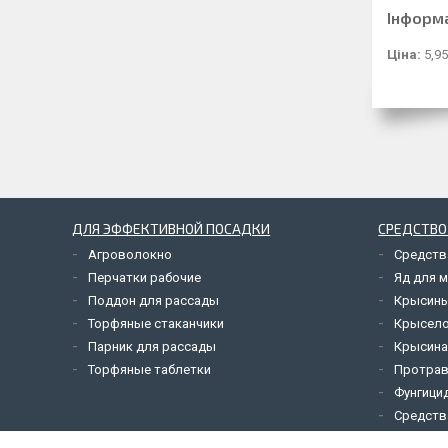
Інформ
Ціна:
5,95
ДЛЯ ЭФФЕКТИВНОЙ ПОСАДКИ
СРЕДСТВО
Агроволокно
Средств
Перчатки рабочие
Яд для 
Поддон для рассады
Крысины
Торфяные стаканчики
Крысел
Парник для рассады
Крысина
Торфяные таблетки
Протрав
Фунгици
Средств