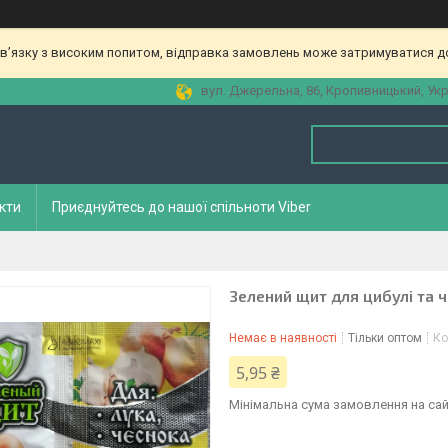
зв’язку з високим попитом, відправка замовлень може затримуватися до
вул. Джерельна, 86, Кропивницький, Укр
кти
Приєднуйтесь до нашої спільноти Viber
Зелений щит для цибулі та 
Немає в наявності
Тільки оптом
Ко
5,95 ₴
Мінімальна сума замовлення на сай