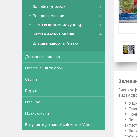
Засоби від комах
Все для розсади
Насіння кормових культур
Вагове насіння овочів
Власний імпорт з Китаю
Доставка і оплата
Повернення та обмін
Статті
Зелений
Високоефе
Відгуки
видам хв
Про нас
У шк
Ефек
Прайс-листи
Преп
Вис
Вступайте до нашої спільноти Viber
антист
Завд
проник