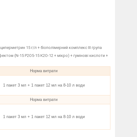
циперметрин 15 г/л + біополімерний комплекс III група
ктом (N-15 P2O5-15 К2О-12 + мікро) + гумінові кислоти +
Норма витрати
1 пакет 3 мл + 1 пакет 12 мл на 8-10 л води
Норма витрати
1 пакет 3 мл + 1 пакет 12 мл на 8-10 л води