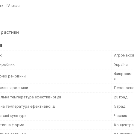
ь - IV клас
еристики
І
к
Агромакси
виробник
Україна
Фипронил 5
ючої речовини
л
вання рослини
Пероноспор
льна температура ефективної дії
25 град.
на температура ефективної дії
5 град.
вані культури.
Часник
тивна форма
Концентрат