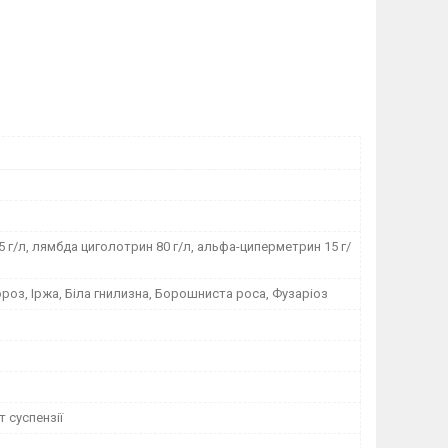
 г/л, лямбда циголотрин 80 г/л, альфа-циперметрин 15 г/
оз, Іржа, Біла гнилизна, Борошниста роса, Фузаріоз
 суспензії