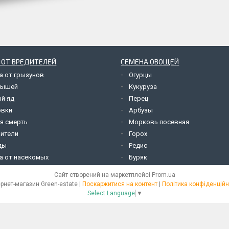
 ОТ ВРЕДИТЕЛЕЙ
СЕМЕНА ОВОЩЕЙ
а от грызунов
Огурцы
мышей
Кукуруза
й яд
Перец
овки
Арбузы
я смерть
Морковь посевная
ители
Горох
ды
Редис
а от насекомых
Буряк
Сайт створений на маркетплейсі
Prom.ua
Інтернет-магазин Green-estate |
Поскаржитися на контент
|
Політика конфіденційн
Select Language
▼