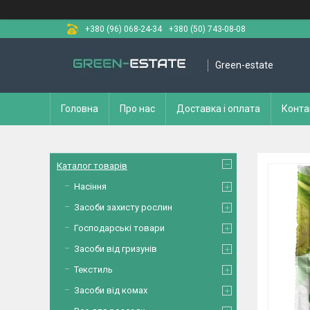
+380 (96) 068-24-34
+380 (50) 743-08-08
Green-estate
Головна
Про нас
Доставка і оплата
Конта
Каталог товарів
Насіння
Засоби захисту рослин
Господарські товари
Засоби від гризунів
Текстиль
Засоби від комах