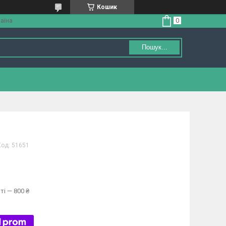
Кошик
аїна
Пошук...
Код:
51651
ті — 800 ₴