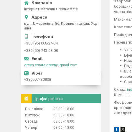
Хвороби: 
борошнист
Інтернет-магазин Green-estate
чорна ніж
Максималь
вул. Джерельна, 86, Кропивницький, Укр
Клас токс
аїна
Період оч
Переваги:
+380 (96) 068-24-34
У шк
+380 (50) 743-08-08
Ефек
Нада
green.estate.green@gmail.com
Под
Выс
возоб
+380507430808
Сод
Склад:
ін
Компанія 
Графік роботи
Фосфорно
профілакт
Понеділок
08:00
18:00
«Квадрат
Вівторок
08:00
18:00
Середа
08:00
18:00
Четвер
08:00
18:00