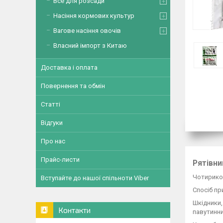
Все для розсади
Насіння кормових культур
Вагове насіння овочів
Власний імпорт з Китаю
Доставка і оплата
Повернення та обмін
Статті
Відгуки
Про нас
Прайс-листи
Рятівни
Чотирико
Вступайте до нашої спільноти Viber
Спосіб пр
Шкідники,
Контакти
павутинни