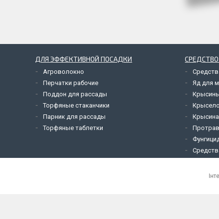
ДЛЯ ЭФФЕКТИВНОЙ ПОСАДКИ
СРЕДСТВО
Агроволокно
Средств
Перчатки рабочие
Яд для 
Поддон для рассады
Крысины
Торфяные стаканчики
Крысел
Парник для рассады
Крысина
Торфяные таблетки
Протрав
Фунгици
Средств