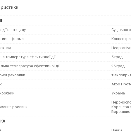
еристики
І
 дії пестициду
Суцільного
тивна форма
Концентрат
 склад
Неорганічн
на температура ефективної дії
5 град.
льна температура ефективної дії
25 град.
ючої речовини
тіаклоприд
к
Агро Прот
виробник
Україна
Пероноспор
вання рослини
Коренева г
Борошнист
ВКА
а
Пачка