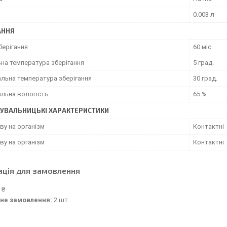
0.003 л
АННЯ
берігання
60 міс
ьна температура зберігання
5 град.
льна температура зберігання
30 град.
льна вологість
65 %
УВАЛЬНИЦЬКІ ХАРАКТЕРИСТИКИ
ву на організм
Контактні
ву на організм
Контактні
ація для замовлення
 ₴
не замовлення:
2 шт.