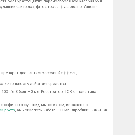
шниста роса хрестоцвітих, пероноспороз або несправжня
судинний бактеріоз, фітофтороз, фузаріозне в'янення,
препарат дает антистрессовый эффект,
олжительность действия средства.
н-100 г/л. Обсяг – 3 мл. Рєєстратор: ТОВ «Інноваційна
і фосфиты) з фунгіцидним ефектом, вираженою
ри росту
, амінокислоти. Обсяг – 11 мл Виробник: ТОВ «НВК