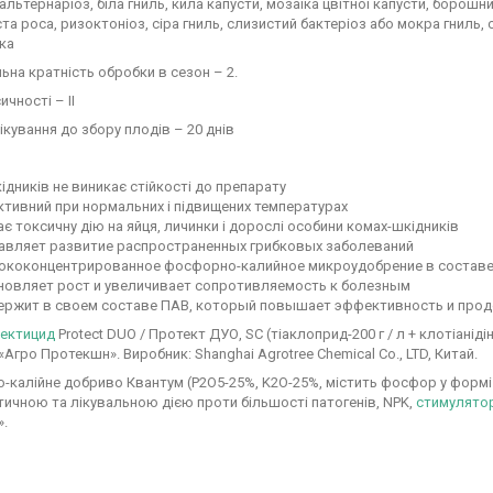
альтернаріоз, біла гниль, кила капусти, мозаїка цвітної капусти, боро
а роса, ризоктоніоз, сіра гниль, слизистий бактеріоз або мокра гниль, 
ка
на кратність обробки в сезон – 2.
ичності – II
ікування до збору плодів – 20 днів
ідників не виникає стійкості до препарату
тивний при нормальних і підвищених температурах
є токсичну дію на яйця, личинки і дорослі особини комах-шкідників
авляет развитие распространенных грибковых заболеваний
ококонцентрированное фосфорно-калийное микроудобрение в составе 
новляет рост и увеличивает сопротивляемость к болезным
ержит в своем составе ПАВ, который повышает эффективность и прод
сектицид
Protect DUO / Протект ДУО, SC (тіаклоприд-200 г / л + клотіаніді
«Агро Протекшн». Виробник: Shanghai Agrotree Chemical Co., LTD, Китай.
-калійне добриво Квантум (P2O5-25%, K2O-25%, містить фосфор у форм
ичною та лікувальною дією проти більшості патогенів, NPK,
стимулято
».