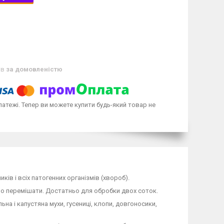
ів
за домовленістю
латежі. Тепер ви можете купити будь-який товар не
ків і всіх патогенних організмів (хвороб).
ьно перемішати. Достатньо для обробки двох соток.
на і капустяна мухи, гусениці, клопи, довгоносики,