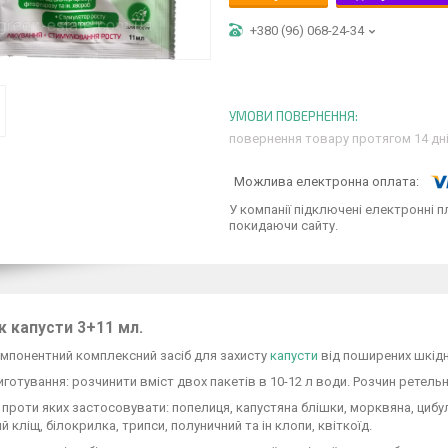
+380 (96) 068-24-34
повернення товару протягом 14 дн
У компанії підключені електронні п
покидаючи сайту.
к капусти 3+11 мл.
мпонентний комплексний засіб для захисту
капусти
від поширених шкідни
иготування: розчинити вміст двох пакетів в 10-12 л води. Розчин ретел
 проти яких застосовувати: попелиця, капустяна блішки, морквяна, цибуль
й кліщ, білокрилка, трипси, полуничний та ін клопи, квіткоїд.