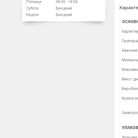
Пʼятниця
08:00
18:00
Характ
Субота
Вихідний
Неділя
Вихідний
ОСНОВН
Характер
Препара
Хімічний
Мінімаль
Максима
Вміст ді
Виробни
Країна 
Захворю
УПАКО
Упаковк