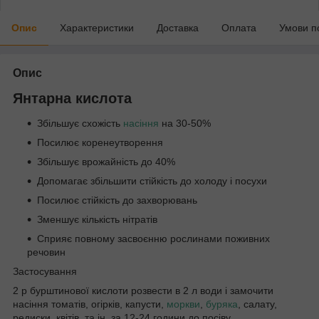
Опис
Характеристики
Доставка
Оплата
Умови п
Опис
Янтарна кислота
Збільшує схожість
насіння
на 30-50%
Посилює коренеутворення
Збільшує врожайність до 40%
Допомагає збільшити стійкість до холоду і посухи
Посилює стійкість до захворювань
Зменшує кількість нітратів
Сприяє повному засвоєнню рослинами поживних
речовин
Застосування
2 р бурштинової кислоти розвести в 2 л води і замочити
насіння томатів, огірків, капусти,
моркви
,
буряка
, салату,
редиски, квітів, та ін. за 12-24 години до посіву.