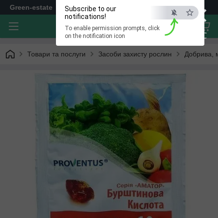
×
Green-estate
Subscribe to our
notifications!
To enable permission prompts, click
ESC
on the notification icon
Товари та послуги
Засоби захисту рослин
Добрива, 