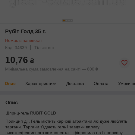
Рубіт Голд 35 г.
Немає в наявності
Код: 34639
Тільки опт
10,76
₴
Мінімальна сума замовлення на сайті — 800 ₴
Опис
Характеристики
Доставка
Оплата
Умови п
Опис
Шприц-гель RUBIT GOLD
Принцип дії. Гель містить харчові атрактани які дуже люблять
таргани. Таргани з'їдають гель і завдяки впливу
високоефективного компонента – фіпронила на їх нервову