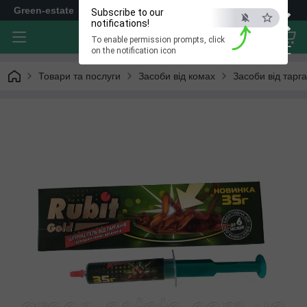
×
Green-estate
Subscribe to our
notifications!
To enable permission prompts, click
ESC
on the notification icon
Товари та послуги
Засоби від комах
Засоби від тарга