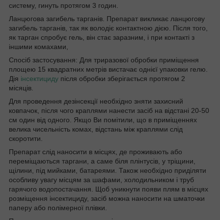
систему, гинуть протягом 3 годин.
Ланцюгова загибель тарганів. Препарат викликає ланцюгову
загибель тарганів, так як володіє контактною дією. Після того,
як тарган спробує гель, він стає заразним, і при контакті з
іншими комахами,
Спосіб застосування: Для триразової обробки приміщення
площею 15 квадратних метрів вистачає однієї упаковки гелю.
Дія
інсектициду
після обробки зберігається протягом 2
місяців.
Для проведення дезінсекції необхідно зняти захисний
ковпачок, після чого краплями нанести засіб на відстані 20-50
см один від одного. Якщо Ви помітили, що в приміщеннях
велика чисельність комах, відстань між краплями слід
скоротити.
Препарат слід наносити в місцях, де проживають або
переміщаються таргани, а саме біля плінтусів, у тріщини,
щілини, під мийками, батареями. Також необхідно приділяти
особливу увагу місцям за шафами, холодильником і труб
гарячого водопостачання. Щоб уникнути появи плям в місцях
розміщення інсектициду, засіб можна наносити на шматочки
паперу або полімерної плівки.