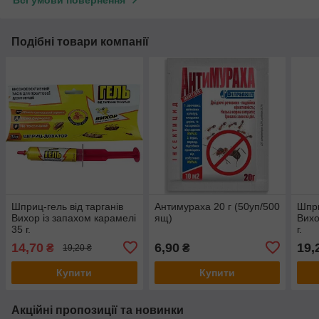
Всі умови повернення
Подібні товари компанії
Шприц-гель від тарганів
Антимураха 20 г (50уп/500
Шпри
Вихор із запахом карамелі
ящ)
Вихо
35 г.
г.
14,70
6,90
19,
₴
₴
19,20 ₴
Купити
Купити
Акційні пропозиції та новинки