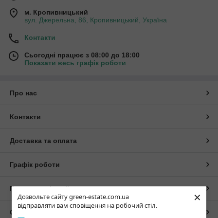
м. Кропивницький
вул. Джерельна, 86, Кропивницький, Україна
Контакти
Сьогодні працює з 08:00 до 18:00
Показати весь графік роботи
Про нас
Контакти
Доставка та оплата
Графік роботи
Повна версія сайту
×
Дозвольте сайту green-estate.com.ua
відправляти вам сповіщення на робочий стіл.
Сайт створено на маркетплейсі
Prom.ua