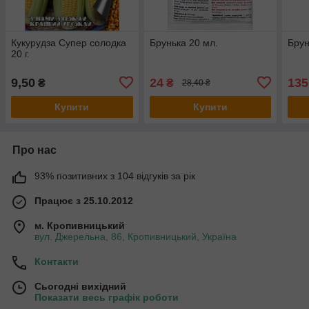
Кукурудза Супер солодка
Брунька 20 мл.
Брун
20 г.
9,50
24
135
₴
₴
28,40 ₴
Купити
Купити
Про нас
93% позитивних з 104 відгуків за рік
Працює з 25.10.2012
м. Кропивницький
вул. Джерельна, 86, Кропивницький, Україна
Контакти
Сьогодні вихідний
Показати весь графік роботи