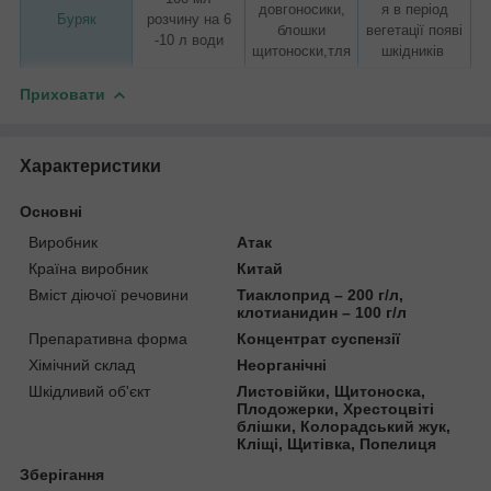
довгоносики,
я в період
Буряк
розчину на 6
блошки
вегетації появі
-10 л води
щитоноски,тля
шкідників
Приховати
Характеристики
Основні
Виробник
Атак
Країна виробник
Китай
Вміст діючої речовини
Тиаклоприд – 200 г/л,
клотианидин – 100 г/л
Препаративна форма
Концентрат суспензії
Хімічний склад
Неорганічні
Шкідливий об'єкт
Листовійки, Щитоноска,
Плодожерки, Хрестоцвіті
блішки, Колорадський жук,
Кліщі, Щитівка, Попелиця
Зберігання