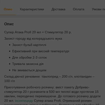
Опис
Характеристики
Доставка
Оплата
Умови п
Опис
Супер Атака Profi 20 мл + Стимулятор 20 р.
Захист городу від колорадського жука
Захист бульб картоплі
Ефективний при високій температурі
Для обробки 2-3 соток
Тривала захисна дія
Не змивається дощем
Склад діючої речовини: тіаклоприд – 200 г/л, клотіанідин –
100 г/л
Приготування робочого розчину: вміст пакету Добриво-
стимулятор 20 г розчинити в 500 мл теплої води протягом 15
хвилин, періодично перемішуючи. До готового розчину додати
20 мл.
інсектициду
Супер атака Profi. Отриманий розчин
використовують згідно з таблицею. Достатньо для обробки 10-