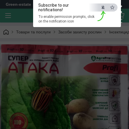
×
Green-estate
Subscribe to our
notifications!
To enable permission prompts, click
ESC
on the notification icon
Товари та послуги
Засоби захисту рослин
Інсектици