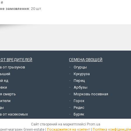
 ₴
не замовлення:
20 шт.
 ОТ ВРЕДИТЕЛЕЙ
СЕМЕНА ОВОЩЕЙ
а от грызунов
Огурцы
мышей
Кукуруза
й яд
Перец
овки
Арбузы
я смерть
Морковь посевная
ители
Горох
ды
Редис
а от насекомых
Буряк
Сайт створений на маркетплейсі
Prom.ua
Інтернет-магазин Green-estate |
Поскаржитися на контент
|
Політика конфіденційн