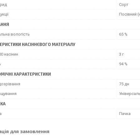
брид
Сорт
укції
Посівний (
АННЯ
льна вологість
65 %
ЕРИСТИКИ НАСІННЄВОГО МАТЕРІАЛУ
0 насінин
3 г
ь
94 %
МІЧНІ ХАРАКТЕРИСТИКИ
дозрівання
75 дн
ощування
Універсаль
ВКА
а
Пачка
ація для замовлення