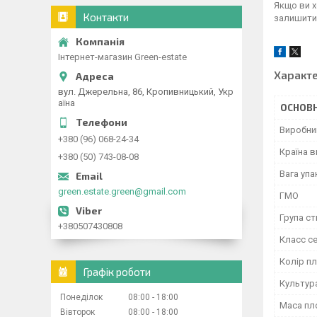
Якщо ви 
Контакти
залишити 
Інтернет-магазин Green-estate
Характ
вул. Джерельна, 86, Кропивницький, Укр
аїна
ОСНОВН
Виробни
+380 (96) 068-24-34
Країна 
+380 (50) 743-08-08
Вага уп
green.estate.green@gmail.com
ГМО
Група ст
+380507430808
Класс с
Колір п
Графік роботи
Культур
Понеділок
08:00
18:00
Маса пл
Вівторок
08:00
18:00