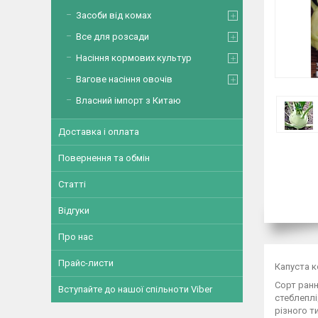
Засоби від комах
Все для розсади
Насіння кормових культур
Вагове насіння овочів
Власний імпорт з Китаю
Доставка і оплата
Повернення та обмін
Статті
Відгуки
Про нас
Прайс-листи
Капуста к
Сорт ранн
Вступайте до нашої спільноти Viber
стеблеплі
різного т