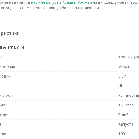
хочете замовити
насіння капусти Кращий Урожай
на вигідних умовах, тоді
свої дані в електронній заявці або зателефонувати.
еристики
І АТРИБУТИ
к
Кращий ур
виробник
Україна
аковки
0.5 г
Ні
иглості
Ранньости
емян
1-й клас
лоду
Білий
а
Капуста
оду
100 г