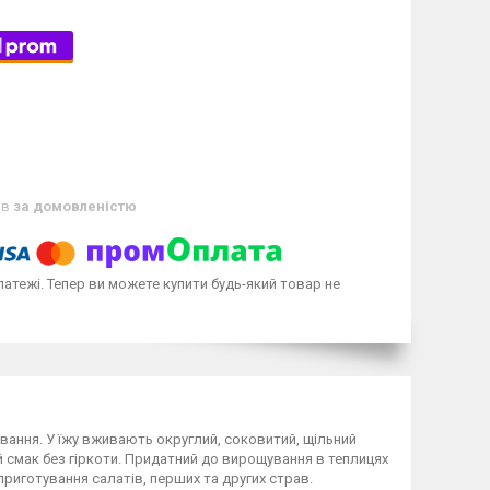
ів
за домовленістю
латежі. Тепер ви можете купити будь-який товар не
вання. У їжу вживають округлий, соковитий, щільний
ий смак без гіркоти. Придатний до вирощування в теплицях
 приготування салатів, перших та других страв.