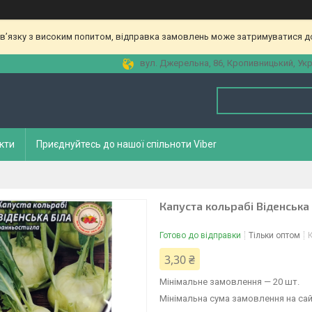
зв’язку з високим попитом, відправка замовлень може затримуватися до
вул. Джерельна, 86, Кропивницький, Укр
кти
Приєднуйтесь до нашої спільноти Viber
Капуста кольрабі Віденська б
Готово до відправки
Тільки оптом
3,30 ₴
Мінімальне замовлення — 20 шт.
Мінімальна сума замовлення на сай