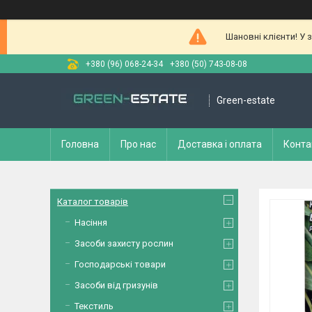
Шановні клієнти! У 
+380 (96) 068-24-34
+380 (50) 743-08-08
Green-estate
Головна
Про нас
Доставка і оплата
Конта
Каталог товарів
Насіння
Засоби захисту рослин
Господарські товари
Засоби від гризунів
Текстиль