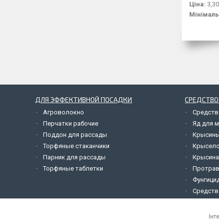
Ціна:
3,30
Мінімаль
ДЛЯ ЭФФЕКТИВНОЙ ПОСАДКИ
СРЕДСТВО
Агроволокно
Средств
Перчатки рабочие
Яд для 
Поддон для рассады
Крысины
Торфяные стаканчики
Крысел
Парник для рассады
Крысина
Торфяные таблетки
Протрав
Фунгици
Средств