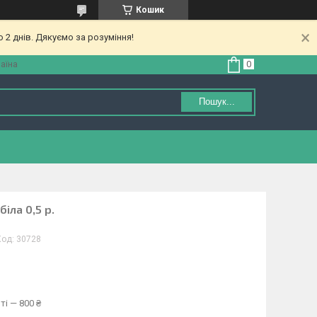
Кошик
 2 днів. Дякуємо за розуміння!
аїна
Пошук...
іла 0,5 р.
Код:
30728
ті — 800 ₴