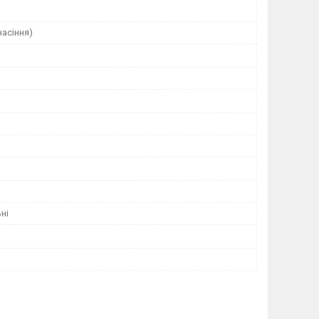
насіння)
ні