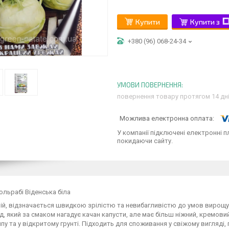
Купити
Купити з
+380 (96) 068-24-34
повернення товару протягом 14 дн
У компанії підключені електронні п
покидаючи сайту.
ольрабі Віденська біла
ій, відзначається швидкою зрілістю та невибагливістю до умов вирощу
д, який за смаком нагадує качан капусти, але має більш ніжний, кремов
ипу та у відкритому грунті. Підходить для споживання у свіжому вигляді,