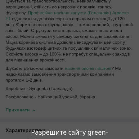
Цінується за транспортабельність, невибагливість у
вирощуванні, стійкість до некрозних проявів, трипсу,
фузаріозу.
Професійне насіння капусти (Голландія) Агресор
F1
відноситься до пізніх сортів з періодом вегетації до 120
днів. Форма плода округла, колір – темно-зелений, внутрішній
зріз – білий. Структура листя щільна, смакові властивості
високі. Можна вживати у свіжому вигляді та для засолювання.
Міцна коренева система дозволяє висаджувати цей сорт у
будь-яких азотодефіцитних та посушливих кліматичних зонах.
Схожість висока – до 100%, не потребує спеціальних заходів
для підвищення врожайності.
Шукаєте де можна замовити
насіння овочів поштою
? Ми
надсилаємо замовлення транспортними компаніями
протягом 1-2 днів.
Виробник - Syngenta (Голландія)
Расфасовано - Найкращий урожай, Україна
Приховати
Разрешите сайту green-
Характеристики