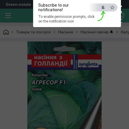
×
Green-estate
Subscribe to our
notifications!
To enable permission prompts, click
ESC
on the notification icon
Товари та послуги
Насіння
Насіння овочів 🔔
Кап