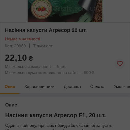
Насіння капусти Агресор 20 шт.
Немає в наявності
Код: 29980
Тільки опт
22,10
₴
Мінімальне замовлення — 5 шт.
Мінімальна сума замовлення на сайті — 800 ₴
Опис
Характеристики
Доставка
Оплата
Умови п
Опис
Насіння капусти Агресор F1, 20 шт.
Один із найпопулярніших гібридів білокачанної капусти.