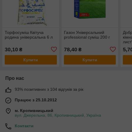
Торфосуміш Квітуча
Газон Універсальний
Добр
родина універсальна 6 л
рrofessional суміш 200 г
кімн
лист"
30,10
78,40
5,7
₴
₴
Купити
Купити
Про нас
93% позитивних з 104 відгуків за рік
Працює з 25.10.2012
м. Кропивницький
вул. Джерельна, 86, Кропивницький, Україна
Контакти