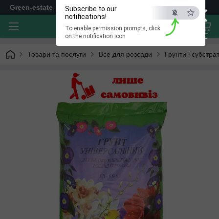
×
Green-estate
Subscribe to our
notifications!
To enable permission prompts, click
ESC
on the notification icon
Товари та послуги
Все для розсади
Грунти і субстра