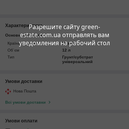
Разрешите сайту green-
Характеристики
estate.com.ua отправлять вам
Основні атрибути
уведомления на рабочий стол
Країна виробник
Україна
Об`єм
12 л
Тип
Грунт/субстрат
універсальний
Умови доставки
Нова Пошта
Всі умови доставки
Умови оплати