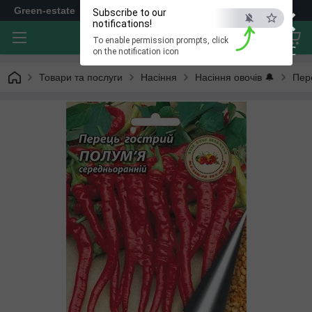
×
Green-estate
Subscribe to our
notifications!
To enable permission prompts, click
ESC
on the notification icon
Товари та послуги
Насіння
Насіння овочів 🔔
Пер