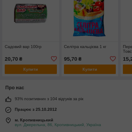
Садовий вар 100гр
Селітра кальцієва 1 кг
Пер
Товс
20,70
95,70
15,
₴
₴
Купити
Купити
Про нас
93% позитивних з 104 відгуків за рік
Працює з 25.10.2012
м. Кропивницький
вул. Джерельна, 86, Кропивницький, Україна