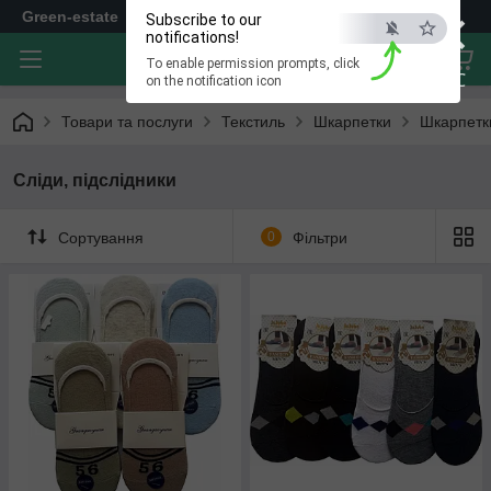
×
Green-estate
Subscribe to our
notifications!
To enable permission prompts, click
ESC
on the notification icon
Товари та послуги
Текстиль
Шкарпетки
Шкарпетки
Сліди, підслідники
Сортування
0
Фільтри