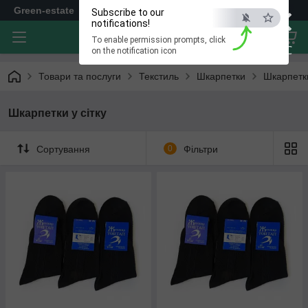
×
Green-estate
Subscribe to our
notifications!
To enable permission prompts, click
ESC
on the notification icon
Товари та послуги
Текстиль
Шкарпетки
Шкарпетки
Шкарпетки у сітку
Сортування
0
Фільтри