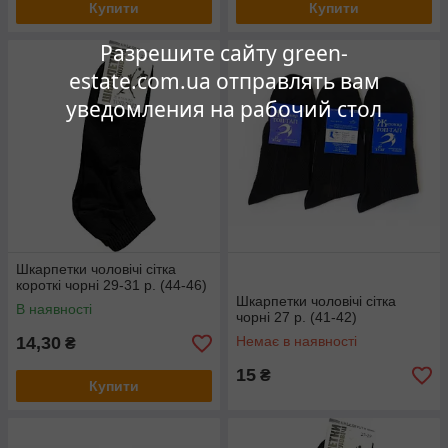
Купити
Купити
Разрешите сайту green-
estate.com.ua отправлять вам
уведомления на рабочий стол
Шкарпетки чоловічі сітка
короткі чорні 29-31 р. (44-46)
Шкарпетки чоловічі сітка
В наявності
чорні 27 р. (41-42)
14,30
Немає в наявності
₴
15
₴
Купити