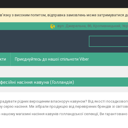
зв’язку з високим попитом, відправка замовлень може затримуватися до
вул. Джерельна, 86, Кропивницький, Укр
кти
Приєднуйтесь до нашої спільноти Viber
фесійні насіння кавуна (Голландія)
радувати рідних вирощеним власноруч кавуном? Від якості посадковог
у серію насіння. Ми зібрали продукцію від перевірених брендів зі світов
 нашому магазині насіння кавунів голландської селекції, Ви гарантован