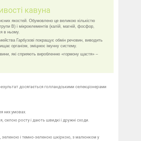
ивості кавуна
исних якостей. Обумовлено це великою кількістю
и групи В) і мікроелементів (калій, магній, фосфор,
ся в ньому.
мейства Гарбузові покращує обмін речовин, виводить
очищає організм, зміцнює імунну систему.
овини, які сприяють виробленню «гормону щастя» –
ий результат досягається голландськими селекціонерами
я них умовах.
, силою росту і дають швидкі і дружні сходи.
ою, зеленою і темно-зеленою шкіркою, з малюнком у