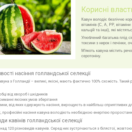
Корисні власт
Кавун володіє безліччю кор
вітамінів (С, А, РР, вітамін
кальцій та інші), які містять
Улюблений багатьма плід сі
токсини з нирок і печінки, 
М'якоть кавуна містить реч
серотоніну.
вості насіння голландської селекції
авуна з Голландії – великі, якісні, мають фактично 100% схожість. Так
бці від хвороб і шкідників
иманні якісних умов зберігання
ини, від яких одержують насіння, вирощують в найбільш сприятливих дл
, професійні насіння кавуна володіють необхідною енергією проростання
иди кавінів голландської селекції
над 120 різновидів кавунів. Серед них зустрічаються з білястої, жовт