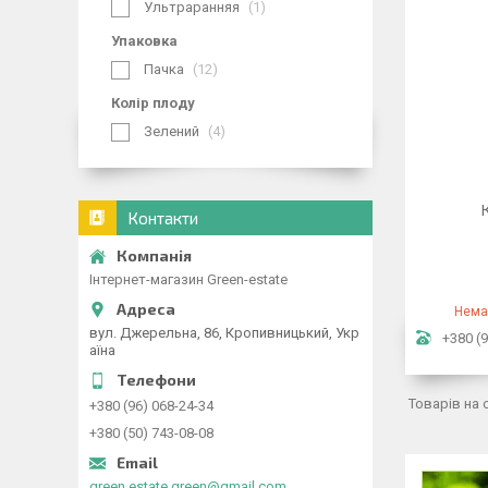
Ультраранняя
1
Упаковка
Пачка
12
Колір плоду
Зелений
4
Контакти
Інтернет-магазин Green-estate
Нема
вул. Джерельна, 86, Кропивницький, Укр
+380 (9
аїна
+380 (96) 068-24-34
+380 (50) 743-08-08
green.estate.green@gmail.com