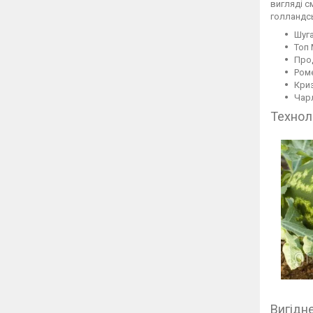
вигляді с
голландсь
Шуга
Топ 
Про
Роме
Криз
Чарл
Технол
Вигідн