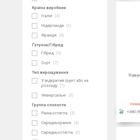
Країна виробник
Італія
4
Нідерланди
2
Франція
5
Ґатунок/Гібрид
Гібрид
5
Сорт
7
Тип вирощування
Кавун
У відкритий грунт або на
розсаду
1
Універсальні
3
Нема
Группа спелости
+380 (9
Ранньостигла
5
Середньорання
4
Середньостигла
2