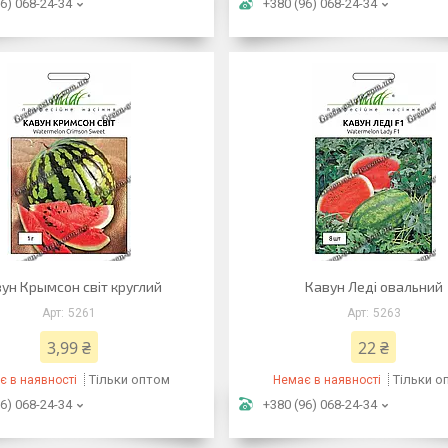
6) 068-24-34
+380 (96) 068-24-34
ун Крымсон світ круглий
Кавун Леді овальний
5261
5263
3,99 ₴
22 ₴
Тільки оптом
Тільки о
є в наявності
Немає в наявності
6) 068-24-34
+380 (96) 068-24-34