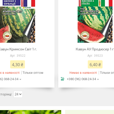
Кавун Кримсон Світ 1 г.
Кавун АУ Продюсер 1 г
39522
39523
4,30 ₴
6,40 ₴
Тільки оптом
Тільки о
є в наявності
Немає в наявності
6) 068-24-34
+380 (96) 068-24-34