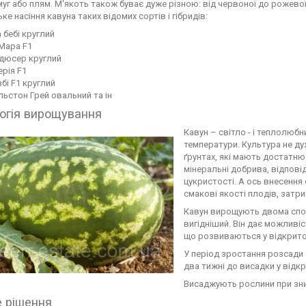
муг або плям. М'якоть також буває дуже різною: від червоної до рожевої
ке насіння кавуна таких відомих сортів і гібридів:
 бебі круглий
Мара F1
дюсер круглий
рія F1
бі F1 круглий
ьстон Грей овальний та ін
огія вирощування
Кавун – світло - і теплолюб
температури. Культура не ду
ґрунтах, які мають достатню
мінеральні добрива, відпов
цукристості. А ось внесення
смакові якості плодів, затрим
Кавун вирощують двома спо
вигідніший. Він дає можливі
що розвиваються у відкритом
У період зростання розсади
два тижні до висадки у відк
Висаджують рослини при зник
е рішення