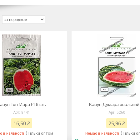
авун Топ Мара F1 8 шт.
Кавун Думара овальний 
8441
5260
16,50 ₴
25,96 ₴
Тільки оптом
Тільки о
є в наявності
Немає в наявності