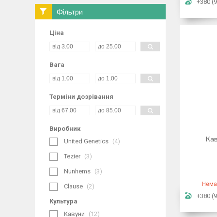
+380 (9
Фільтри
Ціна
Вага
Терміни дозрівання
Виробник
Кав
United Genetics
4
Tezier
3
Nunhems
3
Нема
Clause
2
+380 (9
Культура
Кавуни
12