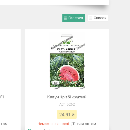
Галерея
Список
F1
Кавун Крізбі круглий
5262
24,91 ₴
птом
Тільки оптом
Немає в наявності