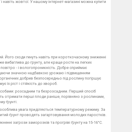
 і навіть жовтої. У нашому інтернет-магазині можна купити
ний. Його сходи гинуть навіть при короткочасному зниженні
же вибаглива до грунту, але краще росте на легких
 повітро - і вологопроникність. Добре сприймає
ідаючи значною надбавкою урожаю і підвищенням
 органічних добрив безпосередньо під рослину погіршує
ує їх ріст і стійкість до хвороб.
собами: розсадним та безрозсадним. Перший спосіб
сть отримати перші плоди раніше, порівняно з рослинами,
у ґрунті.
 особлива увага приділяється температурному режиму. За
ритий ґрунт проводять загартовування молодих паростків.
ненні загрози заморозків та прогріві ґрунту на 15-16°С.