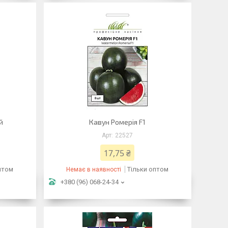
й
Кавун Ромерія F1
22527
17,75 ₴
птом
Тільки оптом
Немає в наявності
+380 (96) 068-24-34