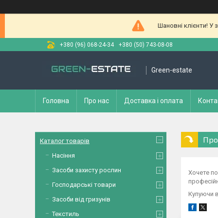
Шановні клієнти! У 
+380 (96) 068-24-34
+380 (50) 743-08-08
Green-estate
Головна
Про нас
Доставка і оплата
Конта
Про
Каталог товарів
Насіння
Засоби захисту рослин
Хочете по
професійн
Господарські товари
Купуючи в
Засоби від гризунів
Текстиль