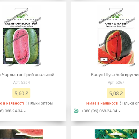
 Чарльстон Грей овальний
Кавун Шуга Бебі кругли
5264
5267
5,60 ₴
5,08 ₴
Тільки оптом
Тільки о
є в наявності
Немає в наявності
6) 068-24-34
+380 (96) 068-24-34