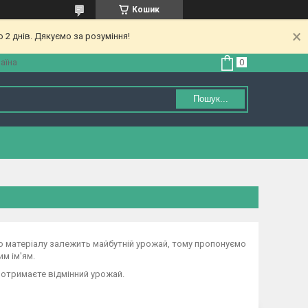
Кошик
 2 днів. Дякуємо за розуміння!
аїна
Пошук...
о матеріалу залежить майбутній урожай, тому пропонуємо
им ім'ям.
о отримаєте відмінний урожай.