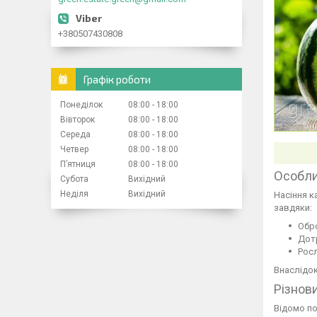
+380507430808
Графік роботи
Понеділок
08:00
18:00
Вівторок
08:00
18:00
Середа
08:00
18:00
Четвер
08:00
18:00
Пʼятниця
08:00
18:00
Особли
Субота
Вихідний
Неділя
Вихідний
Насіння к
завдяки:
Обро
Дотр
Росл
Внаслідок
Різнов
Відомо по