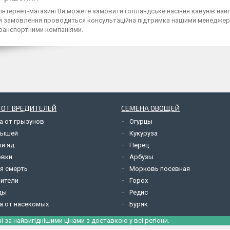
інтернет-магазині Ви можете замовити голландське насіння кавунів найп
 замовлення проводиться консультаційна підтримка нашими менеджерам
ранспортними компаніями.
 ОТ ВРЕДИТЕЛЕЙ
СЕМЕНА ОВОЩЕЙ
а от грызунов
Огурцы
мышей
Кукуруза
й яд
Перец
овки
Арбузы
я смерть
Морковь посевная
ители
Горох
ды
Редис
а от насекомых
Буряк
і за найвигіднішими цінами з доставкою у всі регіони.