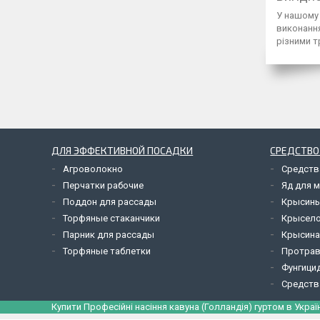
У нашому 
виконання
різними т
ДЛЯ ЭФФЕКТИВНОЙ ПОСАДКИ
СРЕДСТВО
Агроволокно
Средств
Перчатки рабочие
Яд для 
Поддон для рассады
Крысины
Торфяные стаканчики
Крысел
Парник для рассады
Крысина
Торфяные таблетки
Протрав
Фунгици
Средств
Купити Професійні насіння кавуна (Голландія) гуртом в Україн