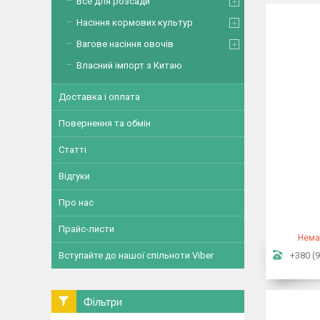
Все для розсади
Насіння кормових культур
Вагове насіння овочів
Власний імпорт з Китаю
Доставка і оплата
Повернення та обмін
Статті
Відгуки
Про нас
Прайс-листи
Нема
Вступайте до нашої спільноти Viber
+380 (9
Фільтри