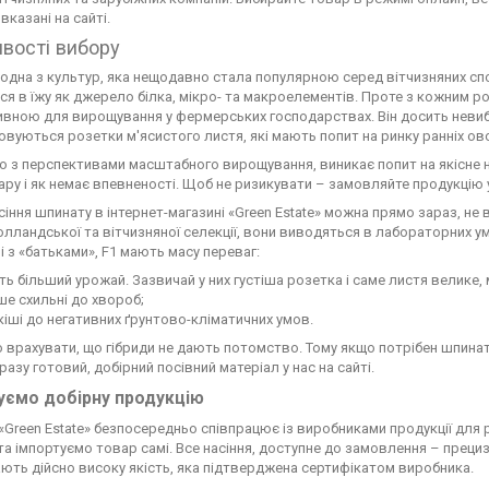
вказані на сайті.
вості вибору
одна з культур, яка нещодавно стала популярною серед вітчизняних спо
я в їжу як джерело білка, мікро- та макроелементів. Проте з кожним р
вною для вирощування у фермерських господарствах. Він досить невибагл
вуються розетки м'ясистого листя, які мають попит на ринку ранніх овоч
о з перспективами масштабного вирощування, виникає попит на якісне на
ару і як немає впевненості. Щоб не ризикувати – замовляйте продукцію у
сіння шпинату в інтернет-магазині «Green Estate» можна прямо зараз, не
голландської та вітчизняної селекції, вони виводяться в лабораторних 
і з «батьками», F1 мають масу переваг:
ь більший урожай. Зазвичай у них густіша розетка і саме листя велике, 
е схильні до хвороб;
кіші до негативних ґрунтово-кліматичних умов.
 врахувати, що гібриди не дають потомство. Тому якщо потрібен шпинат
разу готовий, добірний посівний матеріал у нас на сайті.
уємо добірну продукцію
«Green Estate» безпосередньо співпрацює із виробниками продукції для
та імпортуємо товар самі. Все насіння, доступне до замовлення – преци
мають дійсно високу якість, яка підтверджена сертифікатом виробника.