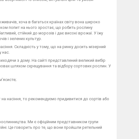
живачів, хоча в багатьох країнах світу вона широко
оком попит на нього зростає, що робить рослину
ивий, стійкий до морозів і дає високі врожаї. У їжу
ів і зелених культур.
сіння. Складність у тому, що на ринку досить мізерний
 нас.
 виходячи з дому. На сайті представлений великий вибір
умовах шляхом схрещування та відбору сортових рослин. У
м'ясисте;
 на насіння, то рекомендуємо придивитися до сортів або
 рослинництва. Ми є офіційним представником групи
зійні. Це говорить про те, що вони пройшли ретельний