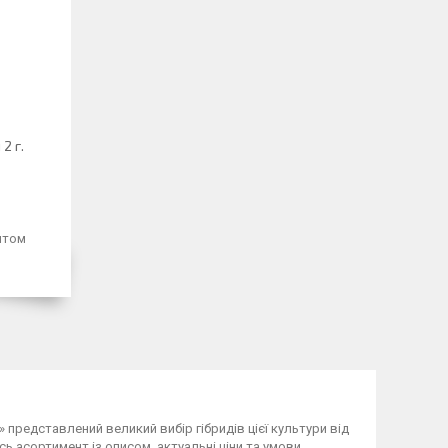
2 г.
птом
» представлений великий вибір гібридів цієї культури від
сь асортимент із описом, актуальні ціни та умови