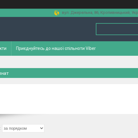
вул. Джерельна, 86, Кропивницький, Укр
кти
Приєднуйтесь до нашої спільноти Viber
нат