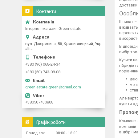
доставки 
Контакти
Особли
Шпинат – 
вживаєтьс
Інтернет-магазин Green-estate
перспекти
використо
вул. Джерельна, 86, Кропивницький, Укр
Відповідн
аїна
вибір тов
Купити на
+380 (96) 068-24-34
гібридів 
порівнянн
+380 (50) 743-08-08
дают
менш
green.estate.green@gmail.com
стій
Але варто
+380507430808
купити од
Пропон
Компанія 
Графік роботи
компаній 
відбір і 
Понеділок
08:00
18:00