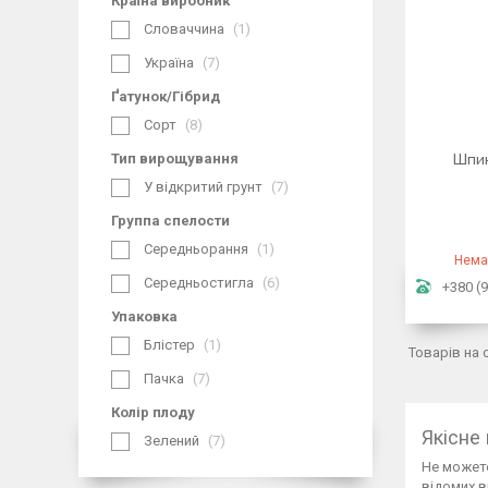
Країна виробник
Словаччина
1
Україна
7
Ґатунок/Гібрид
Сорт
8
Шпин
Тип вирощування
У відкритий грунт
7
Группа спелости
Середньорання
1
Нема
Середньостигла
6
+380 (9
Упаковка
Блістер
1
Пачка
7
Колір плоду
Якісне
Зелений
7
Не можете
відомих в