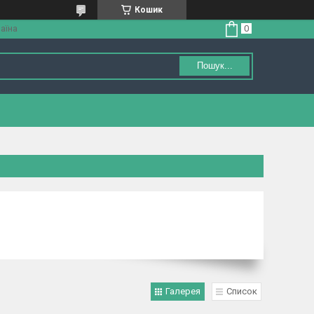
Кошик
аїна
Пошук...
Галерея
Список