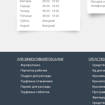
Вівторок
08:00
18:00
Продаж на
телефону
Середа
08:00
18:00
Четвер
08:00
18:00
Пʼятниця
08:00
18:00
Субота
Вихідний
Неділя
Вихідний
ДЛЯ ЭФФЕКТИВНОЙ ПОСАДКИ
СРЕДСТВО
Агроволокно
Средств
Перчатки рабочие
Яд для 
Поддон для рассады
Крысины
Торфяные стаканчики
Крысел
Парник для рассады
Крысина
Торфяные таблетки
Протрав
Фунгици
Средств