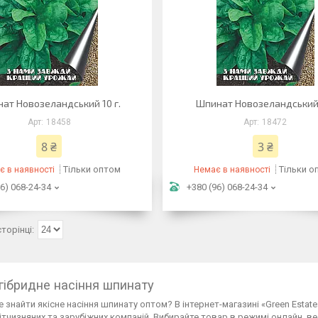
ат Новозеландський 10 г.
Шпинат Новозеландський 
18458
18472
8 ₴
3 ₴
Тільки оптом
Тільки о
є в наявності
Немає в наявності
6) 068-24-34
+380 (96) 068-24-34
 гібридне насіння шпинату
 знайти якісне насіння шпинату оптом? В інтернет-магазині «Green Estate
ітчизняних та зарубіжних компаній. Вибирайте товар в режимі онлайн, ве