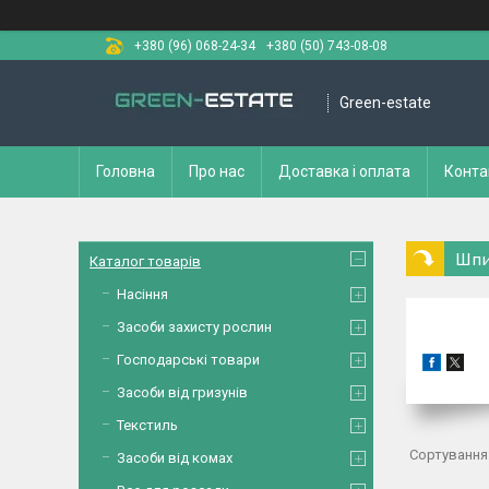
+380 (96) 068-24-34
+380 (50) 743-08-08
Green-estate
Головна
Про нас
Доставка і оплата
Конта
Шпи
Каталог товарів
Насіння
Засоби захисту рослин
Господарські товари
Засоби від гризунів
Текстиль
Засоби від комах