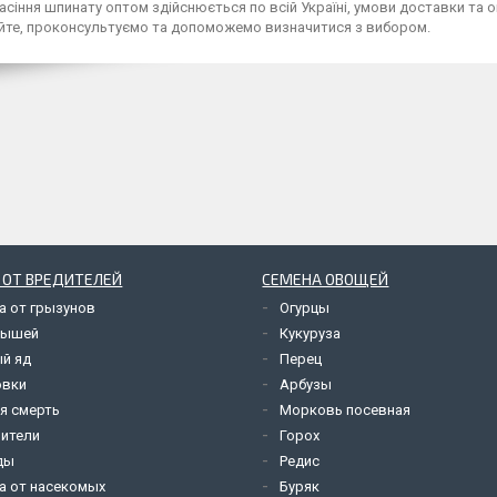
сіння шпинату оптом здійснюється по всій Україні, умови доставки та о
йте, проконсультуємо та допоможемо визначитися з вибором.
 ОТ ВРЕДИТЕЛЕЙ
СЕМЕНА ОВОЩЕЙ
а от грызунов
Огурцы
мышей
Кукуруза
й яд
Перец
овки
Арбузы
я смерть
Морковь посевная
ители
Горох
ды
Редис
а от насекомых
Буряк